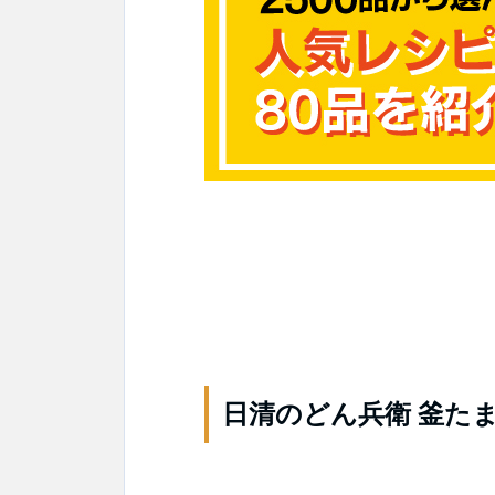
日清のどん兵衛 釜た