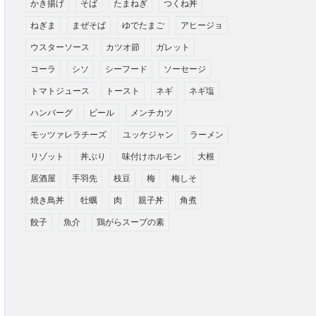
かき揚げ
そば
たまねぎ
つくね丼
ねぎま
まぜそば
ゆでたまご
アヒージョ
ウスターソース
カツオ節
ガレット
コーラ
シソ
シーフード
ソーセージ
トマトジュース
トースト
ネギ
ネギ塩
ハンバーグ
ビール
メンチカツ
モッツァレラチーズ
ユッケジャン
ラーメン
リゾット
丼ぶり
味付けホルモン
大根
居酒屋
手羽先
枝豆
梅
梅しそ
焼き鳥丼
牡蠣
肉
親子丼
角煮
餃子
魚介
鶏がらスープの素