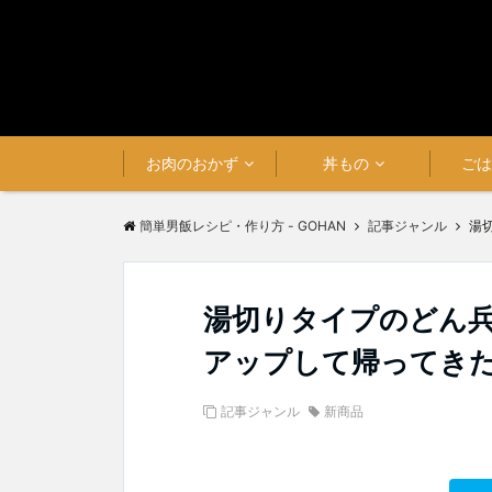
お肉のおかず
丼もの
ご
簡単男飯レシピ・作り方 - GOHAN
記事ジャンル
湯
湯切りタイプのどん
アップして帰ってき
記事ジャンル
新商品