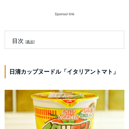
Sponsor link
目次
[
表示
]
日清カップヌードル「イタリアントマト」