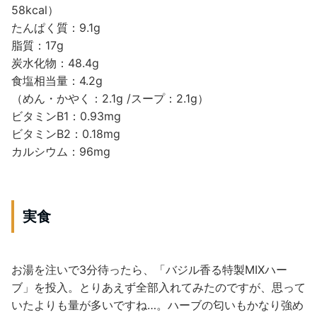
58kcal）
たんぱく質：9.1g
脂質：17g
炭水化物：48.4g
食塩相当量：4.2g
（めん・かやく：2.1g /スープ：2.1g）
ビタミンB1：0.93mg
ビタミンB2：0.18mg
カルシウム：96mg
実食
お湯を注いで3分待ったら、「バジル香る特製MIXハー
ブ」を投入。とりあえず全部入れてみたのですが、思って
いたよりも量が多いですね…。ハーブの匂いもかなり強め