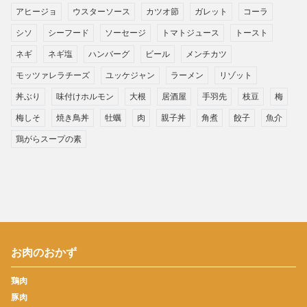
アヒージョ
ウスターソース
カツオ節
ガレット
コーラ
シソ
シーフード
ソーセージ
トマトジュース
トースト
ネギ
ネギ塩
ハンバーグ
ビール
メンチカツ
モッツァレラチーズ
ユッケジャン
ラーメン
リゾット
丼ぶり
味付けホルモン
大根
居酒屋
手羽先
枝豆
梅
梅しそ
焼き鳥丼
牡蠣
肉
親子丼
角煮
餃子
魚介
鶏がらスープの素
お肉のおかず
鶏肉
豚肉