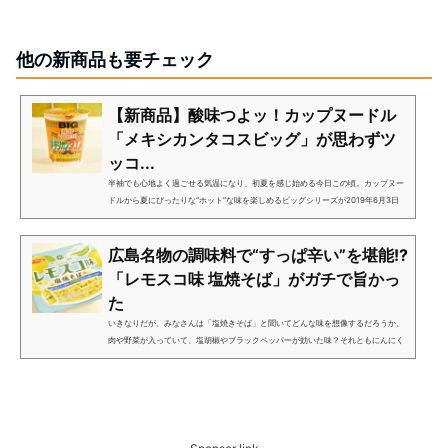
他の新商品も要チェック
【新商品】酸味つよッ！カップヌードル
「メキシカンタコスビッグ」が思わずツ
ッコ...
半袖でも心地よく過ごせる気温になり、初夏を感じ始める今日この頃。カップヌー
ドルから夏にぴったりな“ホット”な味を楽しめるビッグシリーズが2019年6月3日
（月）に発売されました！「カップヌードル メキシカンタコス ビッグ（税込 224
円）」メキシコの定番料理「...
広島名物の調味料で“すっぱ辛い”を堪能!?
「レモスコ味 塩焼そば」がガチで旨かっ
た
いきなりだが、みなさんは「塩焼きそば」と聞いてどんな味を想像するだろうか。
肉や野菜が入っていて、塩胡椒やブラックペッパーが効いた味？それともにんにく
のパンチが効いた味？今回、そのどちらにも属さない斬新な味を再現した商品が
『サッポロ一番』から発売さ...