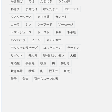
かき揚げ
そば
たまねぎ
つくね丼
ねぎま
まぜそば
ゆでたまご
アヒージョ
ウスターソース
カツオ節
ガレット
コーラ
シソ
シーフード
ソーセージ
トマトジュース
トースト
ネギ
ネギ塩
ハンバーグ
ビール
メンチカツ
モッツァレラチーズ
ユッケジャン
ラーメン
リゾット
丼ぶり
味付けホルモン
大根
居酒屋
手羽先
枝豆
梅
梅しそ
焼き鳥丼
牡蠣
肉
親子丼
角煮
餃子
魚介
鶏がらスープの素