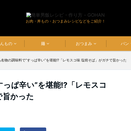
お肉・丼もの・おつまみレシピなどをご紹介！
はんもの
麺
おつまみ
パン
島名物の調味料で“すっぱ辛い”を堪能!?「レモスコ味 塩焼そば」がガチで旨かった
すっぱ辛い”を堪能!?「レモスコ
で旨かった