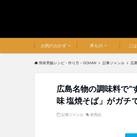
お肉のおかず
丼もの
ご
簡単男飯レシピ・作り方 - GOHAN
記事ジャンル
広
広島名物の調味料で“
味 塩焼そば」がガチ
記事ジャンル
新商品