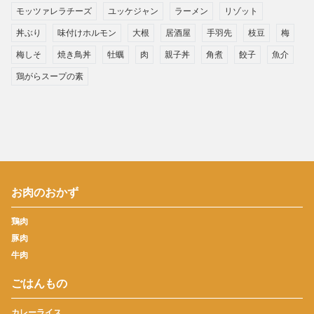
モッツァレラチーズ
ユッケジャン
ラーメン
リゾット
丼ぶり
味付けホルモン
大根
居酒屋
手羽先
枝豆
梅
梅しそ
焼き鳥丼
牡蠣
肉
親子丼
角煮
餃子
魚介
鶏がらスープの素
お肉のおかず
鶏肉
豚肉
牛肉
ごはんもの
カレーライス