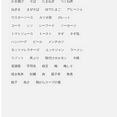
かき揚げ
そば
たまねぎ
つくね丼
ねぎま
まぜそば
ゆでたまご
アヒージョ
ウスターソース
カツオ節
ガレット
コーラ
シソ
シーフード
ソーセージ
トマトジュース
トースト
ネギ
ネギ塩
ハンバーグ
ビール
メンチカツ
モッツァレラチーズ
ユッケジャン
ラーメン
リゾット
丼ぶり
味付けホルモン
大根
居酒屋
手羽先
枝豆
梅
梅しそ
焼き鳥丼
牡蠣
肉
親子丼
角煮
餃子
魚介
鶏がらスープの素