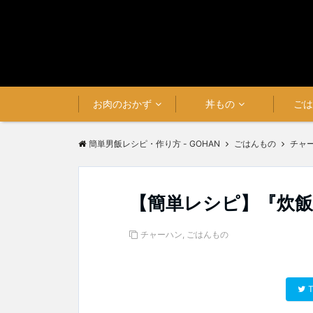
お肉のおかず
丼もの
ご
簡単男飯レシピ・作り方 - GOHAN
ごはんもの
チャ
【簡単レシピ】『炊
チャーハン
,
ごはんもの
T