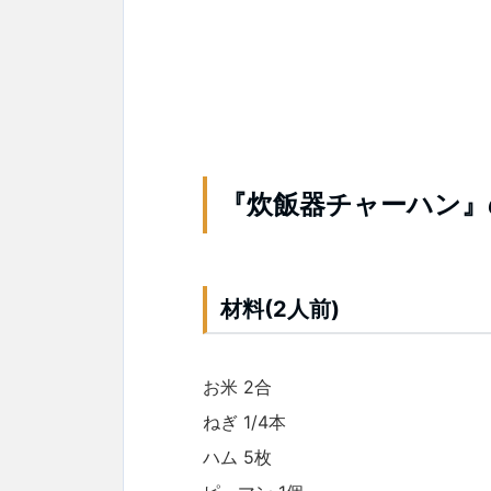
『炊飯器チャーハン』
材料(2人前)
お米 2合
ねぎ 1/4本
ハム 5枚