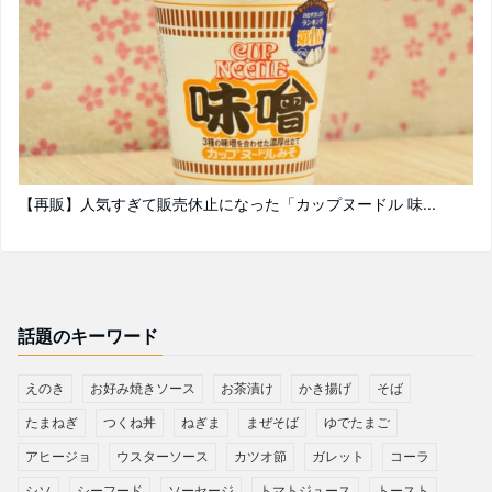
【再販】人気すぎて販売休止になった「カップヌードル 味...
話題のキーワード
えのき
お好み焼きソース
お茶漬け
かき揚げ
そば
たまねぎ
つくね丼
ねぎま
まぜそば
ゆでたまご
アヒージョ
ウスターソース
カツオ節
ガレット
コーラ
シソ
シーフード
ソーセージ
トマトジュース
トースト