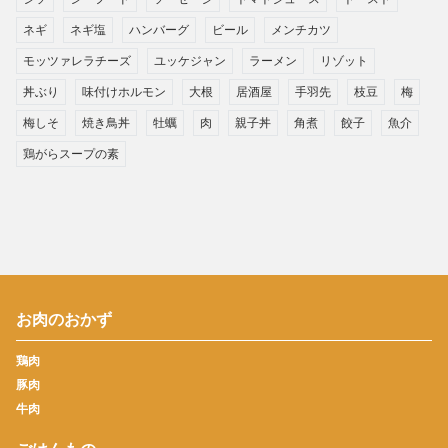
ネギ
ネギ塩
ハンバーグ
ビール
メンチカツ
モッツァレラチーズ
ユッケジャン
ラーメン
リゾット
丼ぶり
味付けホルモン
大根
居酒屋
手羽先
枝豆
梅
梅しそ
焼き鳥丼
牡蠣
肉
親子丼
角煮
餃子
魚介
鶏がらスープの素
お肉のおかず
鶏肉
豚肉
牛肉