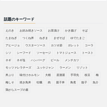
話題のキーワード
えのき
お好み焼きソース
お茶漬け
かき揚げ
そば
たまねぎ
つくね丼
ねぎま
まぜそば
ゆでたまご
アヒージョ
ウスターソース
カツオ節
ガレット
コーラ
シソ
シーフード
ソーセージ
トマトジュース
トースト
ネギ
ネギ塩
ハンバーグ
ビール
メンチカツ
モッツァレラチーズ
ユッケジャン
ラーメン
リゾット
丼ぶり
味付けホルモン
大根
居酒屋
手羽先
枝豆
梅
梅しそ
焼き鳥丼
牡蠣
肉
親子丼
角煮
餃子
魚介
鶏がらスープの素