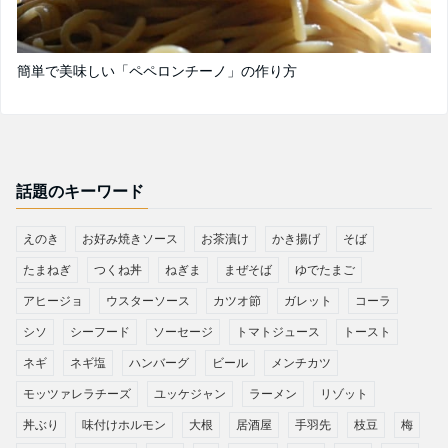
簡単で美味しい「ペペロンチーノ」の作り方
話題のキーワード
えのき
お好み焼きソース
お茶漬け
かき揚げ
そば
たまねぎ
つくね丼
ねぎま
まぜそば
ゆでたまご
アヒージョ
ウスターソース
カツオ節
ガレット
コーラ
シソ
シーフード
ソーセージ
トマトジュース
トースト
ネギ
ネギ塩
ハンバーグ
ビール
メンチカツ
モッツァレラチーズ
ユッケジャン
ラーメン
リゾット
丼ぶり
味付けホルモン
大根
居酒屋
手羽先
枝豆
梅