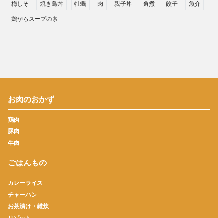
梅しそ
焼き鳥丼
牡蠣
肉
親子丼
角煮
餃子
魚介
鶏がらスープの素
お肉のおかず
鶏肉
豚肉
牛肉
ごはんもの
カレーライス
チャーハン
お茶漬け・雑炊
リゾット