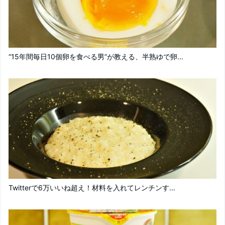
“15年間毎日10個卵を食べる男”が教える、半熟ゆで卵...
Twitterで6万いいね超え！材料を入れてレンチンす...