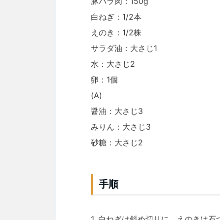
豚バラ肉：150g
白ねぎ：1/2本
えのき：1/2株
サラダ油：大さじ1
水：大さじ2
卵：1個
(A)
醤油：大さじ3
みりん：大さじ3
砂糖：大さじ2
手順
1. 白ねぎは斜め切りに、えのきは