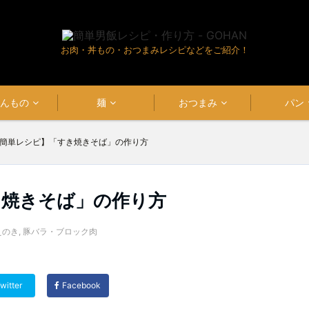
お肉・丼もの・おつまみレシピなどをご紹介！
はんもの
麺
おつまみ
パン
簡単レシピ】「すき焼きそば」の作り方
き焼きそば」の作り方
えのき
,
豚バラ・ブロック肉
witter
Facebook