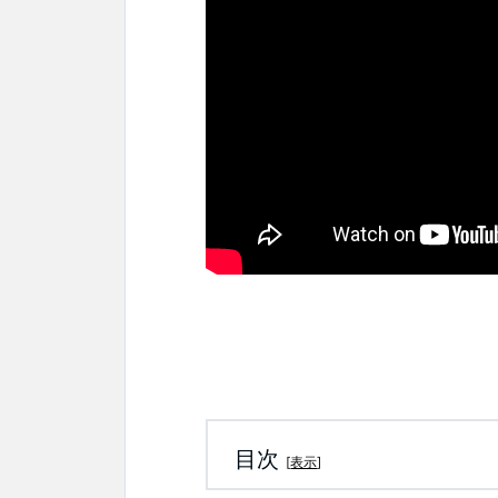
目次
[
表示
]