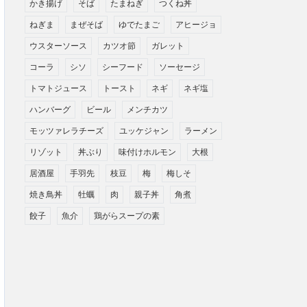
かき揚げ
そば
たまねぎ
つくね丼
ねぎま
まぜそば
ゆでたまご
アヒージョ
ウスターソース
カツオ節
ガレット
コーラ
シソ
シーフード
ソーセージ
トマトジュース
トースト
ネギ
ネギ塩
ハンバーグ
ビール
メンチカツ
モッツァレラチーズ
ユッケジャン
ラーメン
リゾット
丼ぶり
味付けホルモン
大根
居酒屋
手羽先
枝豆
梅
梅しそ
焼き鳥丼
牡蠣
肉
親子丼
角煮
餃子
魚介
鶏がらスープの素