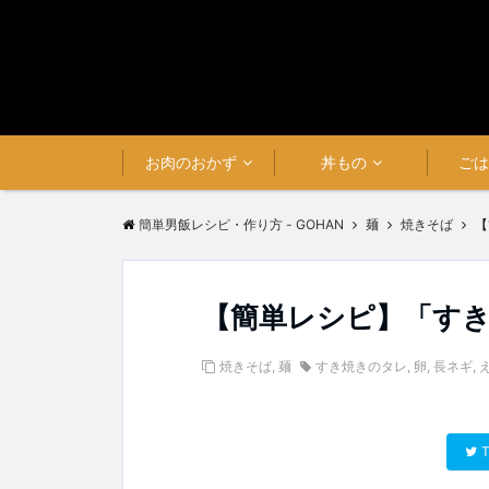
お肉のおかず
丼もの
ご
簡単男飯レシピ・作り方 - GOHAN
麺
焼きそば
【
【簡単レシピ】「す
焼きそば
,
麺
すき焼きのタレ
,
卵
,
長ネギ
,
T