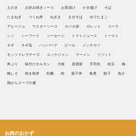
えのき
お好み焼きソース
お茶漬け
かき揚げ
そば
たまねぎ
つくね丼
ねぎま
まぜそば
ゆでたまご
アヒージョ
ウスターソース
カツオ節
ガレット
コーラ
シソ
シーフード
ソーセージ
トマトジュース
トースト
ネギ
ネギ塩
ハンバーグ
ビール
メンチカツ
モッツァレラチーズ
ユッケジャン
ラーメン
リゾット
丼ぶり
味付けホルモン
大根
居酒屋
手羽先
枝豆
梅
梅しそ
焼き鳥丼
牡蠣
肉
親子丼
角煮
餃子
魚介
鶏がらスープの素
お肉のおかず