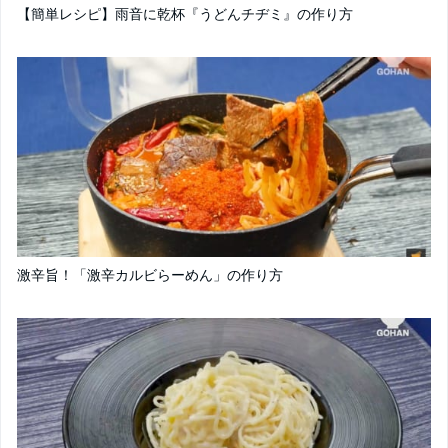
【簡単レシピ】雨音に乾杯『うどんチヂミ』の作り方
激辛旨！「激辛カルビらーめん」の作り方