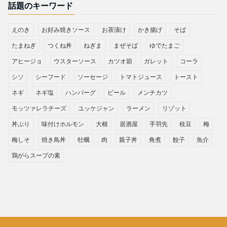
話題のキーワード
えのき
お好み焼きソース
お茶漬け
かき揚げ
そば
たまねぎ
つくね丼
ねぎま
まぜそば
ゆでたまご
アヒージョ
ウスターソース
カツオ節
ガレット
コーラ
シソ
シーフード
ソーセージ
トマトジュース
トースト
ネギ
ネギ塩
ハンバーグ
ビール
メンチカツ
モッツァレラチーズ
ユッケジャン
ラーメン
リゾット
丼ぶり
味付けホルモン
大根
居酒屋
手羽先
枝豆
梅
梅しそ
焼き鳥丼
牡蠣
肉
親子丼
角煮
餃子
魚介
鶏がらスープの素