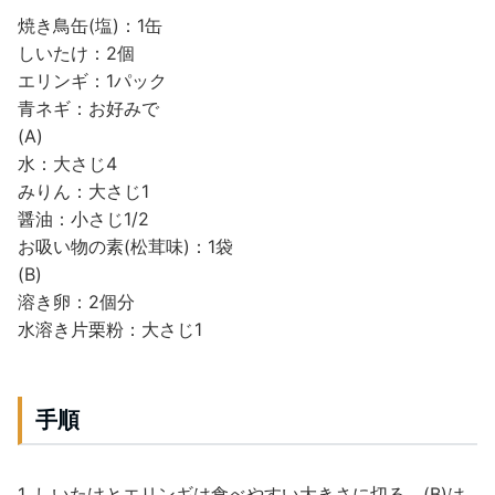
焼き鳥缶(塩)：1缶
しいたけ：2個
エリンギ：1パック
青ネギ：お好みで
(A)
水：大さじ4
みりん：大さじ1
醤油：小さじ1/2
お吸い物の素(松茸味)：1袋
(B)
溶き卵：2個分
水溶き片栗粉：大さじ1
手順
1. しいたけとエリンギは食べやすい大きさに切る。(B)は