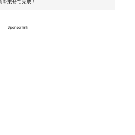
黄を乗せて完成！
Sponsor link