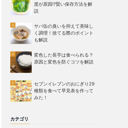
度が原因!?賢い保存方法を解
説
サバ缶の臭いを抑えて美味し
く調理！捨てる際のポイント
も解説
変色した長芋は食べられる？
原因と変色を防ぐコツを解説
セブンイレブンのおにぎり29
種類を食べて早見表を作って
みた！
カテゴリ