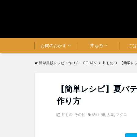
お肉のおかず
丼もの
ご
簡単男飯レシピ・作り方 - GOHAN
丼もの
【簡単レ
【簡単レシピ】夏バ
作り方
丼もの
,
その他
納豆
,
卵
,
大葉
,
マグロ