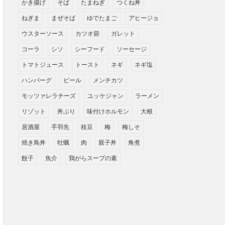
かき揚げ
そば
たまねぎ
つくね丼
ねぎま
まぜそば
ゆでたまご
アヒージョ
ウスターソース
カツオ節
ガレット
コーラ
シソ
シーフード
ソーセージ
トマトジュース
トースト
ネギ
ネギ塩
ハンバーグ
ビール
メンチカツ
モッツァレラチーズ
ユッケジャン
ラーメン
リゾット
丼ぶり
味付けホルモン
大根
居酒屋
手羽先
枝豆
梅
梅しそ
焼き鳥丼
牡蠣
肉
親子丼
角煮
餃子
魚介
鶏がらスープの素