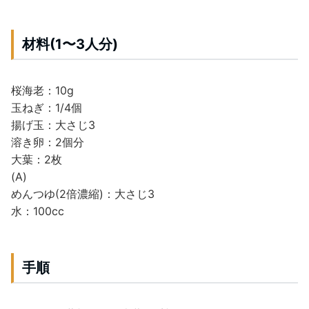
材料(1〜3人分)
桜海老：10g
玉ねぎ：1/4個
揚げ玉：大さじ3
溶き卵：2個分
大葉：2枚
(A)
めんつゆ(2倍濃縮)：大さじ3
水：100cc
手順