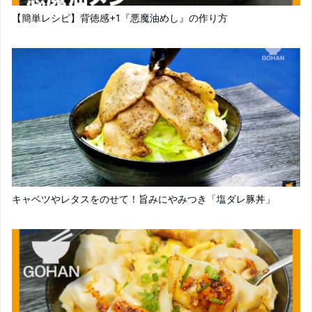
【簡単レシピ】背徳感+1『悪魔油めし』の作り方
キャベツやレタスをのせて！旨みにやみつき「塩ダレ豚丼」