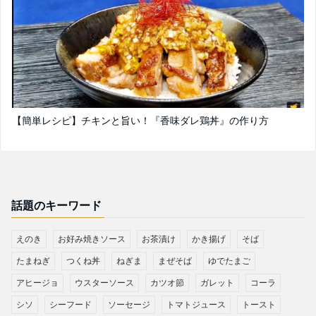
【簡単レシピ】チキンと旨い！『香味ダレ鶏丼』の作り方
話題のキーワード
えのき
お好み焼きソース
お茶漬け
かき揚げ
そば
たまねぎ
つくね丼
ねぎま
まぜそば
ゆでたまご
アヒージョ
ウスターソース
カツオ節
ガレット
コーラ
シソ
シーフード
ソーセージ
トマトジュース
トースト