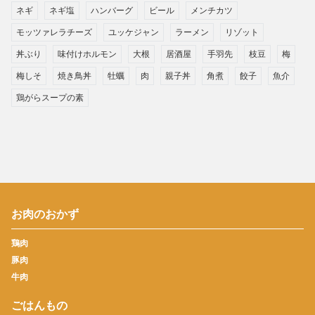
ネギ
ネギ塩
ハンバーグ
ビール
メンチカツ
モッツァレラチーズ
ユッケジャン
ラーメン
リゾット
丼ぶり
味付けホルモン
大根
居酒屋
手羽先
枝豆
梅
梅しそ
焼き鳥丼
牡蠣
肉
親子丼
角煮
餃子
魚介
鶏がらスープの素
お肉のおかず
鶏肉
豚肉
牛肉
ごはんもの