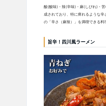
酸(酸味)・辣(辛味)・麻(しびれ)・苦
成されており、特に痺れるような辛
の「辛さ（麻辣）」を満喫できる
料
旨辛！四川風ラーメン