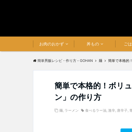
お肉のおかず
丼もの
ご
簡単男飯レシピ・作り方 - GOHAN
麺
簡単で本格的
簡単で本格的！ボリ
ン」の作り方
麺
,
ラーメン
食べるラー油
,
激辛
,
唐辛子
,