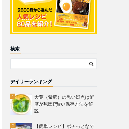
検索
デイリーランキング
大葉（紫蘇）の黒い斑点は鮮
度が原因!?賢い保存方法を解
説
【簡単レシピ】ポチっとなで