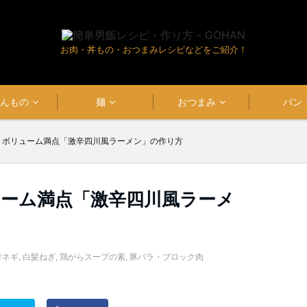
お肉・丼もの・おつまみレシピなどをご紹介！
はんもの
麺
おつまみ
パン
！ボリューム満点「激辛四川風ラーメン」の作り方
ューム満点「激辛四川風ラーメ
青ネギ
,
白髪ねぎ
,
鶏がらスープの素
,
豚バラ・ブロック肉