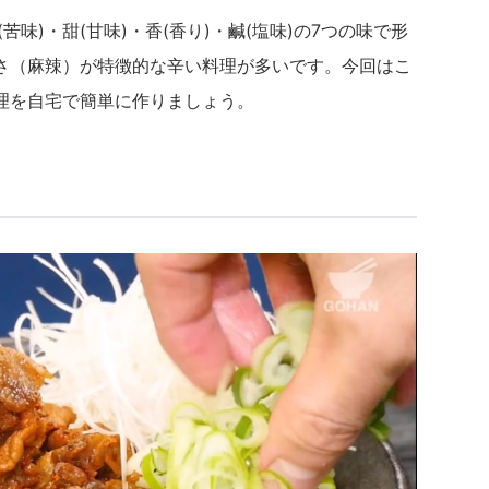
(苦味)・甜(甘味)・香(香り)・鹹(塩味)の7つの
味で形
さ（麻辣）が特徴的な
辛い料理が多いです。今回はこ
理を自宅で簡単に作りましょう。