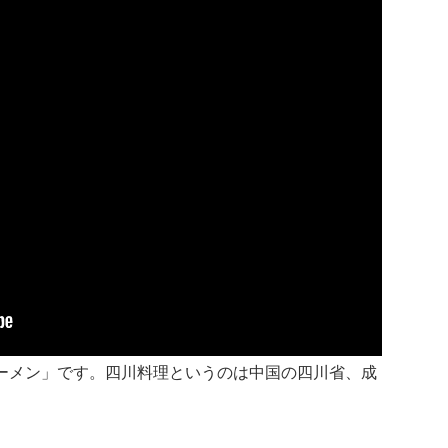
ーメン」
です。
四川料理というのは中国の四川省、成