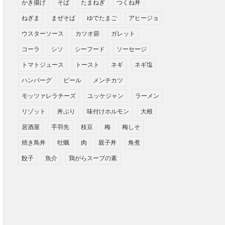
かき揚げ
そば
たまねぎ
つくね丼
ねぎま
まぜそば
ゆでたまご
アヒージョ
ウスターソース
カツオ節
ガレット
コーラ
シソ
シーフード
ソーセージ
トマトジュース
トースト
ネギ
ネギ塩
ハンバーグ
ビール
メンチカツ
モッツァレラチーズ
ユッケジャン
ラーメン
リゾット
丼ぶり
味付けホルモン
大根
居酒屋
手羽先
枝豆
梅
梅しそ
焼き鳥丼
牡蠣
肉
親子丼
角煮
餃子
魚介
鶏がらスープの素