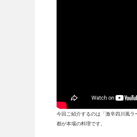
今回
ご紹介するの
は「激辛四川風ラ
都が本場の料理です。