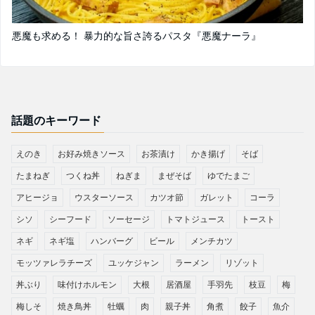
悪魔も求める！ 暴力的な旨さ誇るパスタ『悪魔ナーラ』
話題のキーワード
えのき
お好み焼きソース
お茶漬け
かき揚げ
そば
たまねぎ
つくね丼
ねぎま
まぜそば
ゆでたまご
アヒージョ
ウスターソース
カツオ節
ガレット
コーラ
シソ
シーフード
ソーセージ
トマトジュース
トースト
ネギ
ネギ塩
ハンバーグ
ビール
メンチカツ
モッツァレラチーズ
ユッケジャン
ラーメン
リゾット
丼ぶり
味付けホルモン
大根
居酒屋
手羽先
枝豆
梅
梅しそ
焼き鳥丼
牡蠣
肉
親子丼
角煮
餃子
魚介