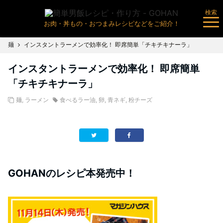
検索
お肉・丼もの・おつまみレシピなどをご紹介！
麺
インスタントラーメンで効率化！ 即席簡単「チキチキナーラ」
インスタントラーメンで効率化！ 即席簡単
「チキチキナーラ」
麺
,
ラーメン
食べるラー油
,
卵
,
青ネギ
,
粉チーズ
GOHANのレシピ本発売中！