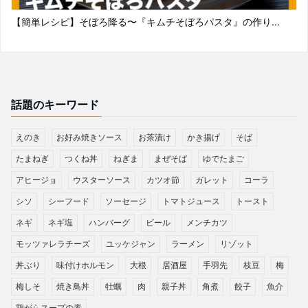
【簡単レシピ】そぼろ降る〜『キムチそぼろパスタ』の作り...
話題のキーワード
えのき
お好み焼きソース
お茶漬け
かき揚げ
そば
たまねぎ
つくね丼
ねぎま
まぜそば
ゆでたまご
アヒージョ
ウスターソース
カツオ節
ガレット
コーラ
シソ
シーフード
ソーセージ
トマトジュース
トースト
ネギ
ネギ塩
ハンバーグ
ビール
メンチカツ
モッツァレラチーズ
ユッケジャン
ラーメン
リゾット
丼ぶり
味付けホルモン
大根
居酒屋
手羽先
枝豆
梅
梅しそ
焼き鳥丼
牡蠣
肉
親子丼
角煮
餃子
魚介
鶏がらスープの素