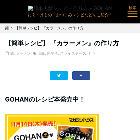
検索
お肉・丼もの・おつまみレシピなどをご紹介！
麺
【簡単レシピ】 『カラーメン』の作り方
【簡単レシピ】 『カラーメン』の作り方
麺
,
ラーメン
山飯
,
唐辛子
,
スライスチーズ
,
もち
GOHANのレシピ本発売中！