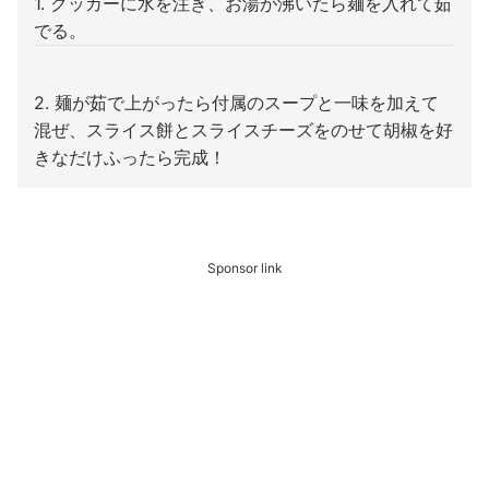
1. クッカーに水を注ぎ、お湯が沸いたら麺を入れて茹
でる。
2. 麺が茹で上がったら付属のスープと一味を加えて
混ぜ、スライス餅とスライスチーズをのせて胡椒を好
きなだけふったら完成！
Sponsor link