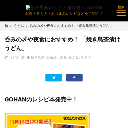
検索
お肉・丼もの・おつまみレシピなどをご紹介！
麺
うどん
呑みの〆や夜食におすすめ！ 「焼き鳥茶漬けうどん」
呑みの〆や夜食におすすめ！ 「焼き鳥茶漬け
うどん」
うどん
,
麺
焼き鳥缶
,
お茶漬けの素
,
白ごま
,
青ネギ
GOHANのレシピ本発売中！