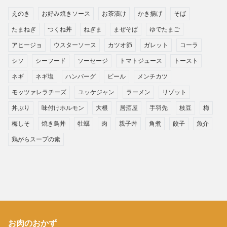
えのき
お好み焼きソース
お茶漬け
かき揚げ
そば
たまねぎ
つくね丼
ねぎま
まぜそば
ゆでたまご
アヒージョ
ウスターソース
カツオ節
ガレット
コーラ
シソ
シーフード
ソーセージ
トマトジュース
トースト
ネギ
ネギ塩
ハンバーグ
ビール
メンチカツ
モッツァレラチーズ
ユッケジャン
ラーメン
リゾット
丼ぶり
味付けホルモン
大根
居酒屋
手羽先
枝豆
梅
梅しそ
焼き鳥丼
牡蠣
肉
親子丼
角煮
餃子
魚介
鶏がらスープの素
お肉のおかず