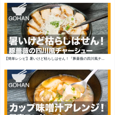
【簡単レシピ】暑いけど枯らしはせん！『豚薔薇の四川風チ...