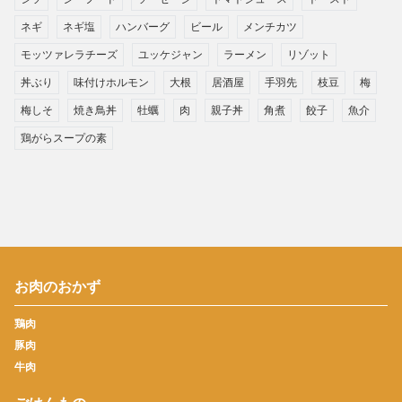
ネギ
ネギ塩
ハンバーグ
ビール
メンチカツ
モッツァレラチーズ
ユッケジャン
ラーメン
リゾット
丼ぶり
味付けホルモン
大根
居酒屋
手羽先
枝豆
梅
梅しそ
焼き鳥丼
牡蠣
肉
親子丼
角煮
餃子
魚介
鶏がらスープの素
お肉のおかず
鶏肉
豚肉
牛肉