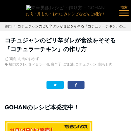
検索
お肉・丼もの・おつまみレシピなどをご紹介！
鶏肉
コチュジャンのピリ辛ダレが食欲をそそる「コチュラーチキン」の作り方
コチュジャンのピリ辛ダレが食欲をそそる
「コチュラーチキン」の作り方
鶏肉
,
お肉のおかず
焼肉のタレ
,
食べるラー油
,
唐辛子
,
ごま油
,
コチュジャン
,
鶏もも肉
GOHANのレシピ本発売中！