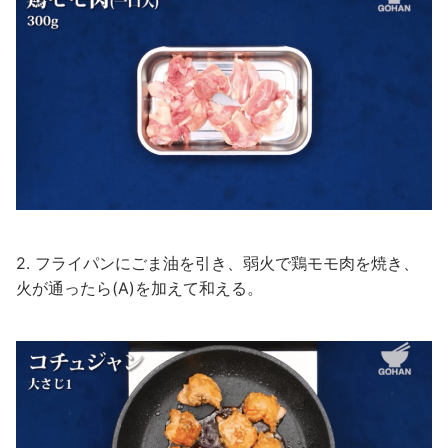
2. フライパンにごま油を引き、弱火で鶏モモ肉を焼き、
火が通ったら(A)を加えて和える。