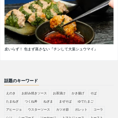
皮いらず！ 包まず蒸さない『チンして大葉シュウマイ』
話題のキーワード
えのき
お好み焼きソース
お茶漬け
かき揚げ
そば
たまねぎ
つくね丼
ねぎま
まぜそば
ゆでたまご
アヒージョ
ウスターソース
カツオ節
ガレット
コーラ
シソ
シーフード
ソーセージ
トマトジュース
トースト