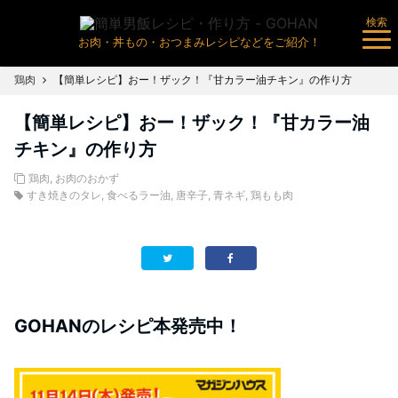
検索
お肉・丼もの・おつまみレシピなどをご紹介！
鶏肉
【簡単レシピ】おー！ザック！『甘カラー油チキン』の作り方
【簡単レシピ】おー！ザック！『甘カラー油
チキン』の作り方
鶏肉
,
お肉のおかず
すき焼きのタレ
,
食べるラー油
,
唐辛子
,
青ネギ
,
鶏もも肉
GOHANのレシピ本発売中！