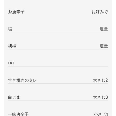
糸唐辛子
お好みで
塩
適量
胡椒
適量
(A)
すき焼きのタレ
大さじ2
白ごま
大さじ3
一味唐辛子
小さじ1