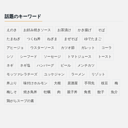
話題のキーワード
えのき
お好み焼きソース
お茶漬け
かき揚げ
そば
たまねぎ
つくね丼
ねぎま
まぜそば
ゆでたまご
アヒージョ
ウスターソース
カツオ節
ガレット
コーラ
シソ
シーフード
ソーセージ
トマトジュース
トースト
ネギ
ネギ塩
ハンバーグ
ビール
メンチカツ
モッツァレラチーズ
ユッケジャン
ラーメン
リゾット
丼ぶり
味付けホルモン
大根
居酒屋
手羽先
枝豆
梅
梅しそ
焼き鳥丼
牡蠣
肉
親子丼
角煮
餃子
魚介
鶏がらスープの素