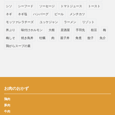
シソ
シーフード
ソーセージ
トマトジュース
トースト
ネギ
ネギ塩
ハンバーグ
ビール
メンチカツ
モッツァレラチーズ
ユッケジャン
ラーメン
リゾット
丼ぶり
味付けホルモン
大根
居酒屋
手羽先
枝豆
梅
梅しそ
焼き鳥丼
牡蠣
肉
親子丼
角煮
餃子
魚介
鶏がらスープの素
お肉のおかず
鶏肉
豚肉
牛肉