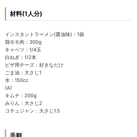
材料(1人分)
インスタントラーメン(醤油味)：1袋
鶏モモ肉：300g
キャベツ：1/4玉
白ねぎ：1/2本
ピザ用チーズ：好きなだけ
ごま油：大さじ1
水：150cc
(A)
キムチ：200g
みりん：大さじ2
コチュジャン：大さじ1.5
手順