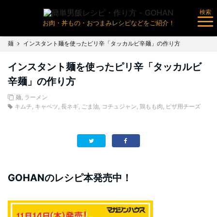
検索
お肉・丼もの・おつまみレシピなどをご紹介！
麺
インスタント麺を使ったピリ辛「タッカルビ辛麺」の作り方
インスタント麺を使ったピリ辛「タッカルビ
辛麺」の作り方
麺
,
ラーメン
キムチ
,
キャベツ
,
長ネギ
,
ごま油
,
コチュジャン
,
鶏もも肉
,
ピザ用チーズ
GOHANのレシピ本発売中！