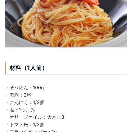
材料（1人前）
・そうめん：100g
・海老：3尾
・にんにく：1/2個
・塩：1つまみ
・オリーブオイル：大さじ3
・トマト缶：1/2個
・ブラックペッパー：1g