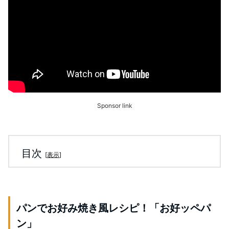
Sponsor link
目次
[
表示
]
パンでお好み焼き風レシピ！「お好ッペパ
ン」