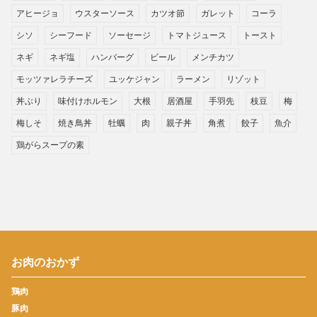
アヒージョ
ウスターソース
カツオ節
ガレット
コーラ
シソ
シーフード
ソーセージ
トマトジュース
トースト
ネギ
ネギ塩
ハンバーグ
ビール
メンチカツ
モッツァレラチーズ
ユッケジャン
ラーメン
リゾット
丼ぶり
味付けホルモン
大根
居酒屋
手羽先
枝豆
梅
梅しそ
焼き鳥丼
牡蠣
肉
親子丼
角煮
餃子
魚介
鶏がらスープの素
お肉のおかず
鶏肉
豚肉