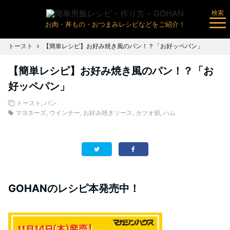
検索
お肉・丼もの・おつまみレシピなどをご紹介！
トースト
【簡単レシピ】お好み焼き風のパン！？「お好ッペパン」
【簡単レシピ】お好み焼き風のパン！？「お
好ッペパン」
トースト
,
パン
マヨネーズ
,
ウインナー
,
お好み焼きソース
,
カツオ節
,
ハム
GOHANのレシピ本発売中！