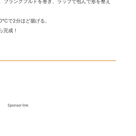
せ、フランクフルトを巻き、ラップで包んで形を整え
50℃で2分ほど揚げる。
たら完成！
Sponsor link