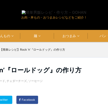
お肉・丼もの・おつまみレシピなどをご紹介！
はんもの
麺
おつまみ
パン
【簡単レシピ】Rock ‘n’『ロールドッグ』の作り方
 ‘n’『ロールドッグ』の作り方
ード
,
チェダーチーズ
,
ソーセージ
witter
Facebook