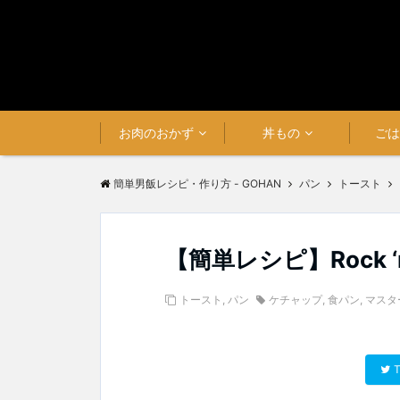
お肉のおかず
丼もの
ご
簡単男飯レシピ・作り方 - GOHAN
パン
トースト
【簡単レシピ】Rock
トースト
,
パン
ケチャップ
,
食パン
,
マスタ
T