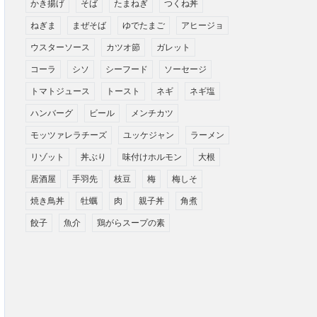
かき揚げ
そば
たまねぎ
つくね丼
ねぎま
まぜそば
ゆでたまご
アヒージョ
ウスターソース
カツオ節
ガレット
コーラ
シソ
シーフード
ソーセージ
トマトジュース
トースト
ネギ
ネギ塩
ハンバーグ
ビール
メンチカツ
モッツァレラチーズ
ユッケジャン
ラーメン
リゾット
丼ぶり
味付けホルモン
大根
居酒屋
手羽先
枝豆
梅
梅しそ
焼き鳥丼
牡蠣
肉
親子丼
角煮
餃子
魚介
鶏がらスープの素