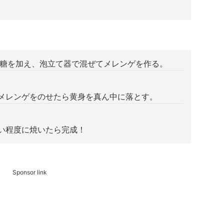
に砂糖を加え、泡立て器で混ぜてメレンゲを作る。
ム､メレンゲをのせたら黄身を真ん中に落とす。
ない程度に焼いたら完成！
Sponsor link