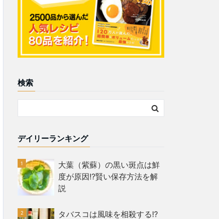
検索
デイリーランキング
大葉（紫蘇）の黒い斑点は鮮
度が原因!?賢い保存方法を解
説
タバスコは風味を相殺する!?