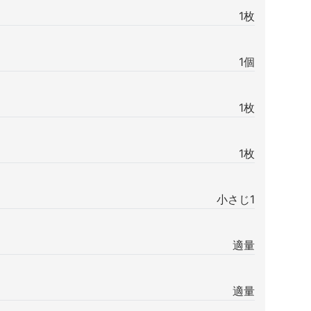
1枚
1個
1枚
1枚
小さじ1
適量
適量