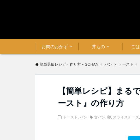
お肉のおかず
丼もの
ご
簡単男飯レシピ・作り方 - GOHAN
パン
トースト
【簡単レシピ】まる
ースト』の作り方
トースト
,
パン
食パン
,
卵
,
スライスチーズ