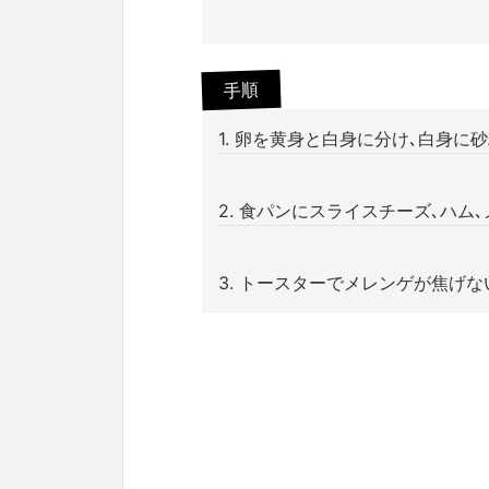
手順
1. 卵を黄身と白身に分け､白身
2. 食パンにスライスチーズ､ハ
3. トースターでメレンゲが焦げ