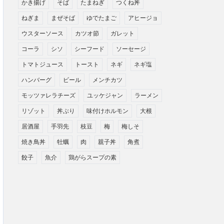
かき揚げ
そば
たまねぎ
つくね丼
ねぎま
まぜそば
ゆでたまご
アヒージョ
ウスターソース
カツオ節
ガレット
コーラ
シソ
シーフード
ソーセージ
トマトジュース
トースト
ネギ
ネギ塩
ハンバーグ
ビール
メンチカツ
モッツァレラチーズ
ユッケジャン
ラーメン
リゾット
丼ぶり
味付けホルモン
大根
居酒屋
手羽先
枝豆
梅
梅しそ
焼き鳥丼
牡蠣
肉
親子丼
角煮
餃子
魚介
鶏がらスープの素