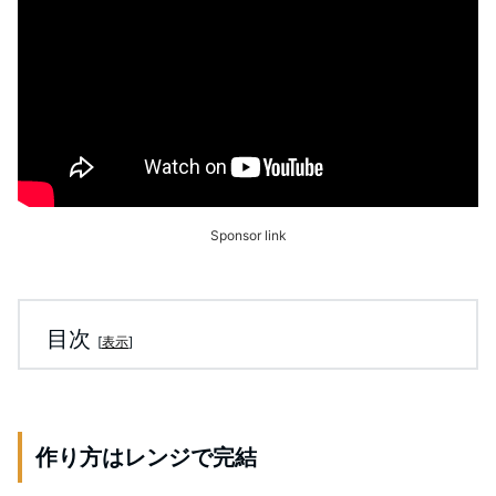
Sponsor link
目次
[
表示
]
作り方はレンジで完結