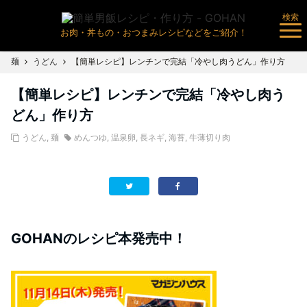
検索
お肉・丼もの・おつまみレシピなどをご紹介！
麺
うどん
【簡単レシピ】レンチンで完結「冷やし肉うどん」作り方
【簡単レシピ】レンチンで完結「冷やし肉う
どん」作り方
うどん
,
麺
めんつゆ
,
温泉卵
,
長ネギ
,
海苔
,
牛薄切り肉
GOHANのレシピ本発売中！