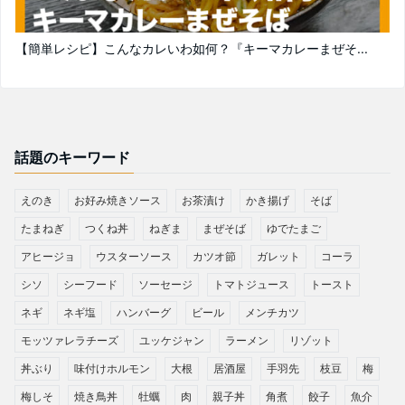
【簡単レシピ】こんなカレいわ如何？『キーマカレーまぜそ...
話題のキーワード
えのき
お好み焼きソース
お茶漬け
かき揚げ
そば
たまねぎ
つくね丼
ねぎま
まぜそば
ゆでたまご
アヒージョ
ウスターソース
カツオ節
ガレット
コーラ
シソ
シーフード
ソーセージ
トマトジュース
トースト
ネギ
ネギ塩
ハンバーグ
ビール
メンチカツ
モッツァレラチーズ
ユッケジャン
ラーメン
リゾット
丼ぶり
味付けホルモン
大根
居酒屋
手羽先
枝豆
梅
梅しそ
焼き鳥丼
牡蠣
肉
親子丼
角煮
餃子
魚介