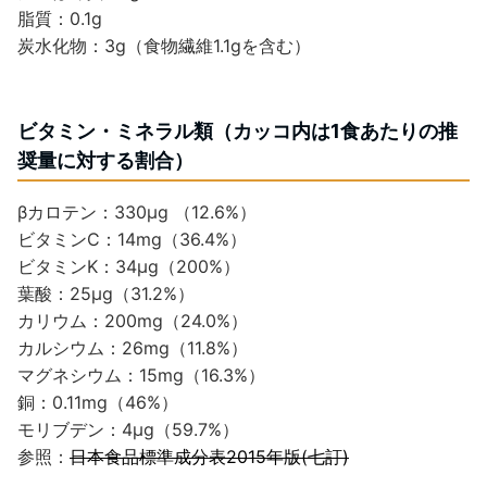
脂質：0.1g
炭水化物：3g（食物繊維1.1gを含む）
ビタミン・ミネラル類（カッコ内は1食あたりの推
奨量に対する割合）
βカロテン：330μg （12.6%）
ビタミンC：14mg（36.4%）
ビタミンK：34μg（200%）
葉酸：25μg（31.2%）
カリウム：200mg（24.0%）
カルシウム：26mg（11.8%）
マグネシウム：15mg（16.3%）
銅：0.11mg（46%）
モリブデン：4μg（59.7%）
参照：
日本食品標準成分表2015年版(七訂)