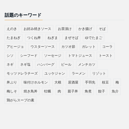
話題のキーワード
えのき
お好み焼きソース
お茶漬け
かき揚げ
そば
たまねぎ
つくね丼
ねぎま
まぜそば
ゆでたまご
アヒージョ
ウスターソース
カツオ節
ガレット
コーラ
シソ
シーフード
ソーセージ
トマトジュース
トースト
ネギ
ネギ塩
ハンバーグ
ビール
メンチカツ
モッツァレラチーズ
ユッケジャン
ラーメン
リゾット
丼ぶり
味付けホルモン
大根
居酒屋
手羽先
枝豆
梅
梅しそ
焼き鳥丼
牡蠣
肉
親子丼
角煮
餃子
魚介
鶏がらスープの素