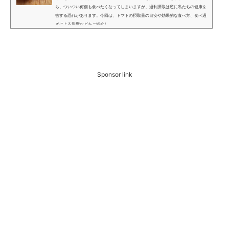
ら、ついつい何個も食べたくなってしまいますが、過剰摂取は逆に私たちの健康を
害する恐れがあります。今回は、トマトの摂取量の目安や効果的な食べ方、食べ過
ぎによる影響などをご紹介し...
Sponsor link