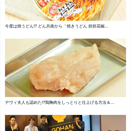
今度は焼うどん!? どん兵衛から「焼きうどん 担担花椒...
デヴィ夫人も認めた!?鶏胸肉をしっとりと仕上げる方法＆...