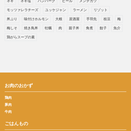
ネギ
ネギ塩
ハンバーグ
ビール
メンチカツ
モッツァレラチーズ
ユッケジャン
ラーメン
リゾット
丼ぶり
味付けホルモン
大根
居酒屋
手羽先
枝豆
梅
梅しそ
焼き鳥丼
牡蠣
肉
親子丼
角煮
餃子
魚介
鶏がらスープの素
お肉のおかず
鶏肉
豚肉
牛肉
ごはんもの