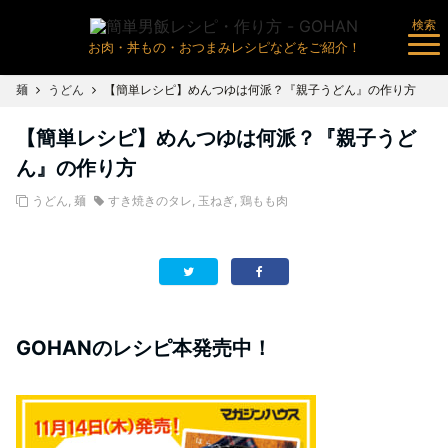
検索
お肉・丼もの・おつまみレシピなどをご紹介！
麺
うどん
【簡単レシピ】めんつゆは何派？『親子うどん』の作り方
【簡単レシピ】めんつゆは何派？『親子うど
ん』の作り方
うどん
,
麺
すき焼きのタレ
,
玉ねぎ
,
鶏もも肉
GOHANのレシピ本発売中！