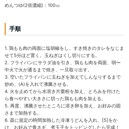
めんつゆ(2倍濃縮)：100㏄
手順
1. 鶏もも肉の両面に塩胡椒をし、すき焼きのタレをなじま
せて5分ほど置く。玉ねぎはくし切りにする。
2. フライパンにサラダ油を引き、鶏もも肉を両面、弱〜
中火で火が通るまで焼き、一旦取り出す。
3. 空いたフライパンに玉ねぎを加えてしんなりするまで
炒め、(A)を入れて沸騰させる。
4. 火を止めてから水溶き片栗粉を加え、とろみを付けた
ら食べやすい大きさに切った鶏もも肉を加える。
5. 再度、沸騰させたところに溶き卵を加え、お好みの固
さまで加熱する。
6. 器に規定の時間加熱した冷凍うどんを入れ、[5]をか
け、お好みで青ネギ、煮玉子をトッピングしたら完成！