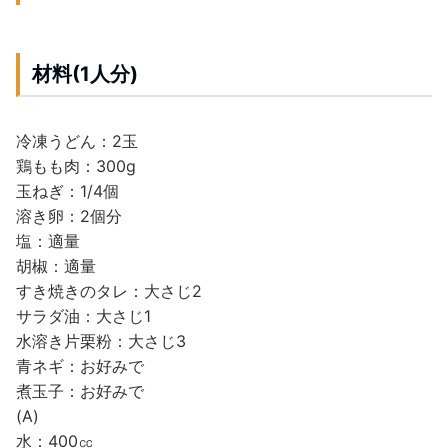
材料(1人分)
冷凍うどん：2玉
鶏もも肉：300g
玉ねぎ：1/4個
溶き卵：2個分
塩：適量
胡椒：適量
すき焼きのタレ：大さじ2
サラダ油：大さじ1
水溶き片栗粉：大さじ3
青ネギ：お好みで
煮玉子：お好みで
(A)
水：400㏄