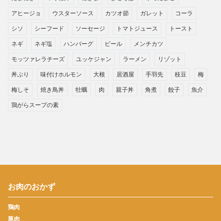
アヒージョ
ウスターソース
カツオ節
ガレット
コーラ
シソ
シーフード
ソーセージ
トマトジュース
トースト
ネギ
ネギ塩
ハンバーグ
ビール
メンチカツ
モッツァレラチーズ
ユッケジャン
ラーメン
リゾット
丼ぶり
味付けホルモン
大根
居酒屋
手羽先
枝豆
梅
梅しそ
焼き鳥丼
牡蠣
肉
親子丼
角煮
餃子
魚介
鶏がらスープの素
お肉のおかず
鶏肉
豚肉