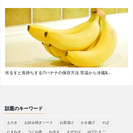
吊るすと長持ちする!?バナナの保存方法 常温から冷蔵&...
話題のキーワード
えのき
お好み焼きソース
お茶漬け
かき揚げ
そば
たまねぎ
つくね丼
ねぎま
まぜそば
ゆでたまご