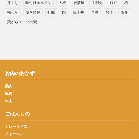
丼ぶり
味付けホルモン
大根
居酒屋
手羽先
枝豆
梅
梅しそ
焼き鳥丼
牡蠣
肉
親子丼
角煮
餃子
魚介
鶏がらスープの素
お肉のおかず
鶏肉
豚肉
牛肉
ごはんもの
カレーライス
チャーハン