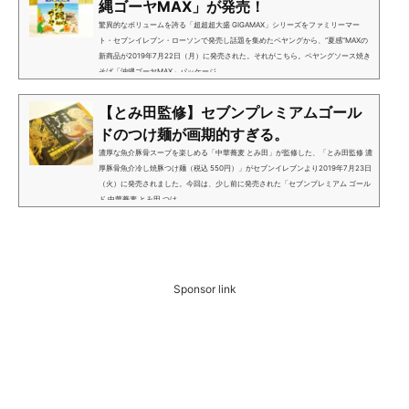
縄ゴーヤMAX」が発売！
驚異的なボリュームを誇る「超超超大盛 GIGAMAX」シリーズをファミリーマー
ト・セブンイレブン・ローソンで発売し話題を集めたペヤングから、“夏感”MAXの
新商品が2019年7月22日（月）に発売された。それがこちら。ペヤングソース焼き
そば「沖縄ゴーヤMAX」パッケージ...
【とみ田監修】セブンプレミアムゴール
ドのつけ麺が画期的すぎる。
濃厚な魚介豚骨スープを楽しめる「中華蕎麦 とみ田」が監修した、「とみ田監修 濃
厚豚骨魚介冷し焼豚つけ麺（税込 550円）」がセブンイレブンより2019年7月23日
（火）に発売されました。今回は、少し前に発売された「セブンプレミアム ゴール
ド 中華蕎麦 とみ田 つけ...
Sponsor link