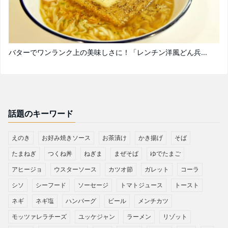
バターでワンランク上の美味しさに！「レンチン洋風どん兵...
話題のキーワード
えのき
お好み焼きソース
お茶漬け
かき揚げ
そば
たまねぎ
つくね丼
ねぎま
まぜそば
ゆでたまご
アヒージョ
ウスターソース
カツオ節
ガレット
コーラ
シソ
シーフード
ソーセージ
トマトジュース
トースト
ネギ
ネギ塩
ハンバーグ
ビール
メンチカツ
モッツァレラチーズ
ユッケジャン
ラーメン
リゾット