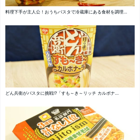
料理下手が主人公！おうちパスタで冷蔵庫にある食材を調理...
どん兵衛がパスタに挑戦!?「すも～き～リッチ カルボナ...