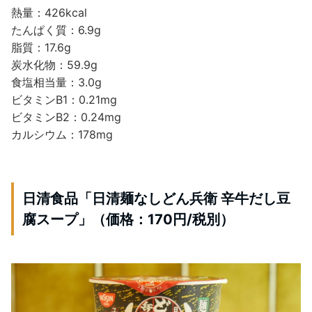
熱量：426kcal
たんぱく質：6.9g
脂質：17.6g
炭水化物：59.9g
食塩相当量：3.0g
ビタミンB1：0.21mg
ビタミンB2：0.24mg
カルシウム：178mg
日清食品「日清麺なしどん兵衛 辛牛だし豆
腐スープ」（価格：170円/税別）