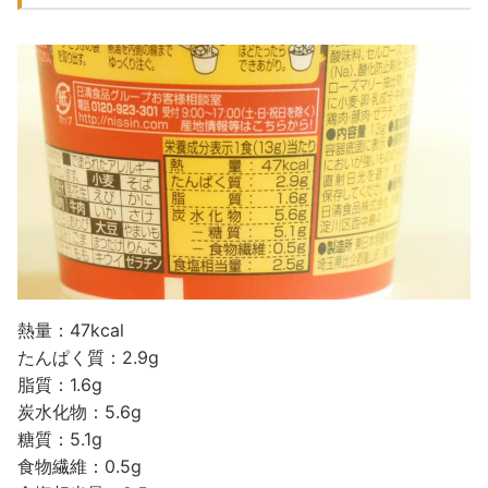
熱量：47kcal
たんぱく質：2.9g
脂質：1.6g
炭水化物：5.6g
糖質：5.1g
食物繊維：0.5g