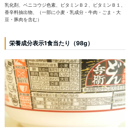
乳化剤、ベニコウジ色素、ビタミンＢ２、ビタミンＢ１、
香辛料抽出物、（一部に小麦・乳成分・牛肉・ごま・大
豆・豚肉を含む）
栄養成分表示1食当たり（98g）