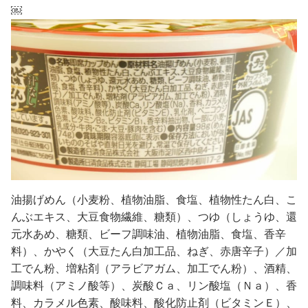
￼
油揚げめん（小麦粉、植物油脂、食塩、植物性たん白、こ
んぶエキス、大豆食物繊維、糖類）、つゆ（しょうゆ、還
元水あめ、糖類、ビーフ調味油、植物油脂、食塩、香辛
料）、かやく（大豆たん白加工品、ねぎ、赤唐辛子）／加
工でん粉、増粘剤（アラビアガム、加工でん粉）、酒精、
調味料（アミノ酸等）、炭酸Ｃａ、リン酸塩（Ｎａ）、香
料、カラメル色素、酸味料、酸化防止剤（ビタミンＥ）、