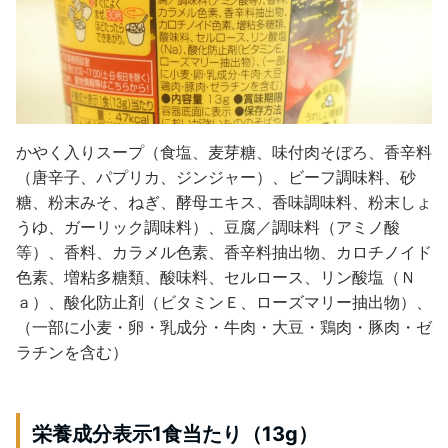
かやく入りスープ（食塩、麦芽糖、味付肉そぼろ、香辛料
（唐辛子、パプリカ、ジンジャー）、ビーフ調味料、砂
糖、粉末みそ、ねぎ、酵母エキス、香味調味料、粉末しょ
うゆ、ガーリック調味料）、豆腐／調味料（アミノ酸
等）、香料、カラメル色素、香辛料抽出物、カロチノイド
色素、増粘多糖類、酸味料、セルロース、リン酸塩（Ｎ
ａ）、酸化防止剤（ビタミンＥ、ローズマリー抽出物）、
（一部に小麦・卵・乳成分・牛肉・大豆・鶏肉・豚肉・ゼ
ラチンを含む）
栄養成分表示1食当たり（13g）