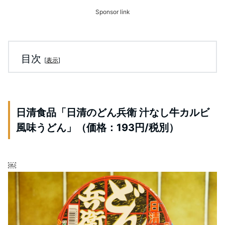
Sponsor link
目次
[
表示
]
日清食品「日清のどん兵衛 汁なし牛カルビ
風味うどん」（価格：193円/税別）
￼