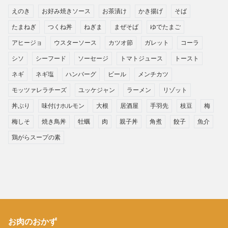
えのき
お好み焼きソース
お茶漬け
かき揚げ
そば
たまねぎ
つくね丼
ねぎま
まぜそば
ゆでたまご
アヒージョ
ウスターソース
カツオ節
ガレット
コーラ
シソ
シーフード
ソーセージ
トマトジュース
トースト
ネギ
ネギ塩
ハンバーグ
ビール
メンチカツ
モッツァレラチーズ
ユッケジャン
ラーメン
リゾット
丼ぶり
味付けホルモン
大根
居酒屋
手羽先
枝豆
梅
梅しそ
焼き鳥丼
牡蠣
肉
親子丼
角煮
餃子
魚介
鶏がらスープの素
お肉のおかず