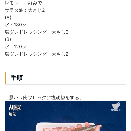
レモン：お好みで
サラダ油：大さじ2
(A)
水：180㏄
塩ダレドレッシング：大さじ3
(B)
水：120㏄
塩ダレドレッシング：大さじ2
手順
1. 豚バラ肉ブロックに塩胡椒をする。