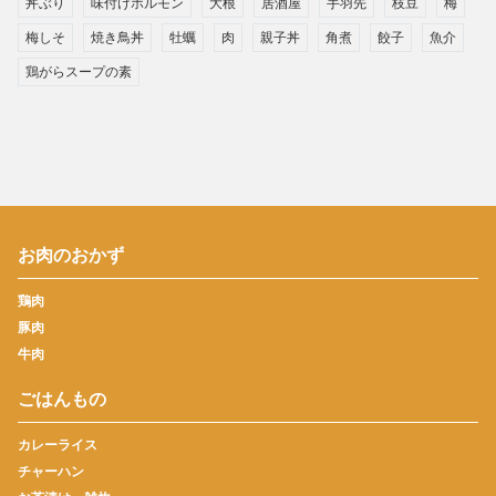
丼ぶり
味付けホルモン
大根
居酒屋
手羽先
枝豆
梅
梅しそ
焼き鳥丼
牡蠣
肉
親子丼
角煮
餃子
魚介
鶏がらスープの素
お肉のおかず
鶏肉
豚肉
牛肉
ごはんもの
カレーライス
チャーハン