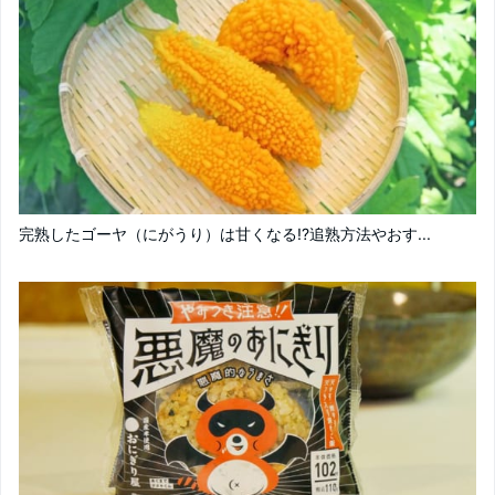
完熟したゴーヤ（にがうり）は甘くなる!?追熟方法やおす...