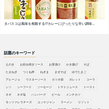
タバスコは風味を相殺する!?カレーにぴったりな辛い調味...
話題のキーワード
えのき
お好み焼きソース
お茶漬け
かき揚げ
そば
たまねぎ
つくね丼
ねぎま
まぜそば
ゆでたまご
アヒージョ
ウスターソース
カツオ節
ガレット
コーラ
シソ
シーフード
ソーセージ
トマトジュース
トースト
ネギ
ネギ塩
ハンバーグ
ビール
メンチカツ
モッツァレラチーズ
ユッケジャン
ラーメン
リゾット