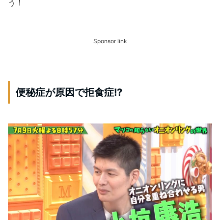
う！
Sponsor link
便秘症が原因で拒食症!?