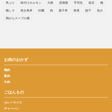
丼ぶり
味付けホルモン
大根
居酒屋
手羽先
枝豆
梅
梅しそ
焼き鳥丼
牡蠣
肉
親子丼
角煮
餃子
魚介
鶏がらスープの素
お肉のおかず
鶏肉
豚肉
牛肉
ごはんもの
カレーライス
チャーハン