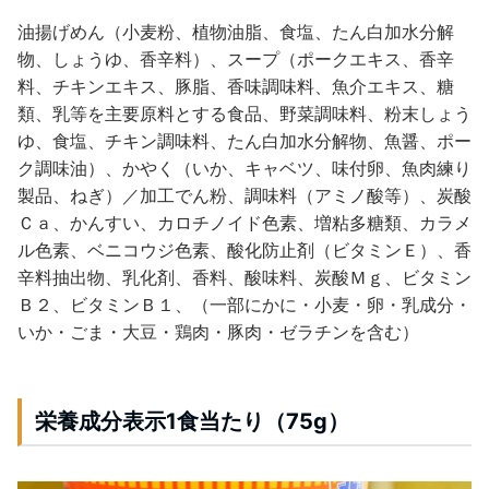
油揚げめん（小麦粉、植物油脂、食塩、たん白加水分解
物、しょうゆ、香辛料）、スープ（ポークエキス、香辛
料、チキンエキス、豚脂、香味調味料、魚介エキス、糖
類、乳等を主要原料とする食品、野菜調味料、粉末しょう
ゆ、食塩、チキン調味料、たん白加水分解物、魚醤、ポー
ク調味油）、かやく（いか、キャベツ、味付卵、魚肉練り
製品、ねぎ）／加工でん粉、調味料（アミノ酸等）、炭酸
Ｃａ、かんすい、カロチノイド色素、増粘多糖類、カラメ
ル色素、ベニコウジ色素、酸化防止剤（ビタミンＥ）、香
辛料抽出物、乳化剤、香料、酸味料、炭酸Ｍｇ、ビタミン
Ｂ２、ビタミンＢ１、（一部にかに・小麦・卵・乳成分・
いか・ごま・大豆・鶏肉・豚肉・ゼラチンを含む）
栄養成分表示1食当たり（75g）