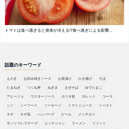
トマトは食べ過ぎると身体が冷える!?食べ過ぎによる影響...
話題のキーワード
えのき
お好み焼きソース
お茶漬け
かき揚げ
そば
たまねぎ
つくね丼
ねぎま
まぜそば
ゆでたまご
アヒージョ
ウスターソース
カツオ節
ガレット
コーラ
シソ
シーフード
ソーセージ
トマトジュース
トースト
ネギ
ネギ塩
ハンバーグ
ビール
メンチカツ
モッツァレラチーズ
ユッケジャン
ラーメン
リゾット