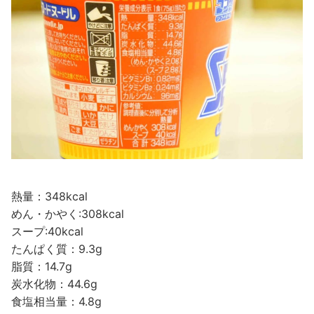
熱量：348kcal
めん・かやく:308kcal
スープ:40kcal
たんぱく質：9.3g
脂質：14.7g
炭水化物：44.6g
食塩相当量：4.8g