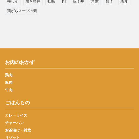
梅しそ
焼き鳥丼
牡蠣
肉
親子丼
角煮
餃子
魚介
鶏がらスープの素
お肉のおかず
鶏肉
豚肉
牛肉
ごはんもの
カレーライス
チャーハン
お茶漬け・雑炊
リゾット