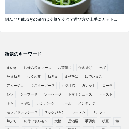
刻んだ万能ねぎの保存は冷蔵？冷凍？選び方や上手にカット...
話題のキーワード
えのき
お好み焼きソース
お茶漬け
かき揚げ
そば
たまねぎ
つくね丼
ねぎま
まぜそば
ゆでたまご
アヒージョ
ウスターソース
カツオ節
ガレット
コーラ
シソ
シーフード
ソーセージ
トマトジュース
トースト
ネギ
ネギ塩
ハンバーグ
ビール
メンチカツ
モッツァレラチーズ
ユッケジャン
ラーメン
リゾット
丼ぶり
味付けホルモン
大根
居酒屋
手羽先
枝豆
梅