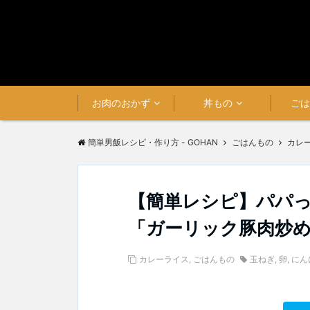
お肉のおかず
丼もの
ご
簡単男飯レシピ・作り方 - GOHAN
ごはんもの
カレ
【簡単レシピ】パパ
「ガーリック豚肉炒
カレーライス
,
ごはんもの
玉ねぎ
,
卵
,
にん