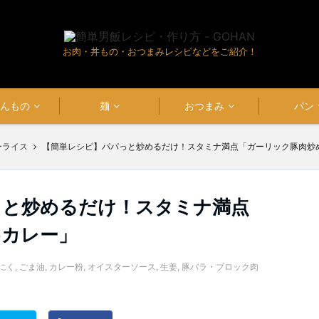
お肉・丼もの・おつまみレシピなどをご紹介！
はんもの
麺
おつまみ
パン
ーライス
【簡単レシピ】パパっと炒めるだけ！スタミナ満点「ガーリック豚肉炒
っと炒めるだけ！スタミナ満点
めカレー」
にく
,
ごま油
,
カレー粉
,
オイスターソース
,
生姜
,
豚バラ・ブロック肉