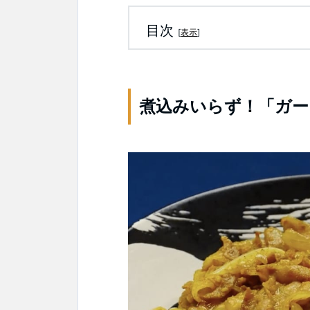
目次
[
表示
]
煮込みいらず！「ガー