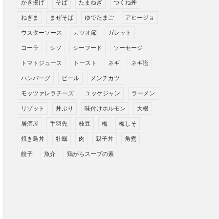
かき揚げ
そば
たまねぎ
つくね丼
ねぎま
まぜそば
ゆでたまご
アヒージョ
ウスターソース
カツオ節
ガレット
コーラ
シソ
シーフード
ソーセージ
トマトジュース
トースト
ネギ
ネギ塩
ハンバーグ
ビール
メンチカツ
モッツァレラチーズ
ユッケジャン
ラーメン
リゾット
丼ぶり
味付けホルモン
大根
居酒屋
手羽先
枝豆
梅
梅しそ
焼き鳥丼
牡蠣
肉
親子丼
角煮
餃子
魚介
鶏がらスープの素