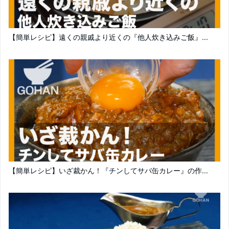
【簡単レシピ】遠くの親戚より近くの『他人炊き込みご飯』...
【簡単レシピ】いざ裁かん！『チンしてサバ缶カレー』の作...