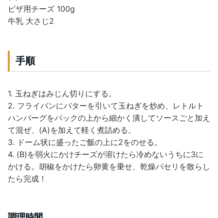
ピザ用チーズ 100g
牛乳 大さじ2
手順
1. 玉ねぎはみじん切りにする。
2. フライパンにバターを引いて玉ねぎを炒め、レトルト
ハンバーグをパックの上から細かく潰してソースごと加え
て混ぜ、(A)を加えて軽く煮詰める。
3. ドーム状に盛ったご飯の上に2をのせる。
4. (B)を弱火にかけチーズが溶けたら冷めないうちに3に
かける。胡椒をかけたら卵黄を乗せ、乾燥パセリを散らし
たら完成！
調理時間