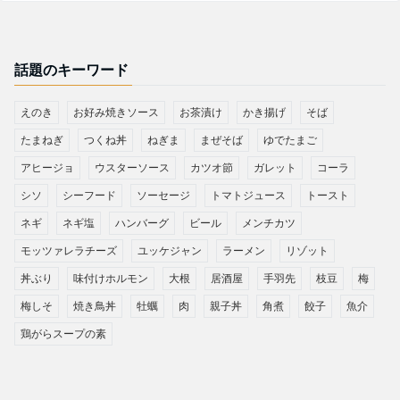
話題のキーワード
えのき
お好み焼きソース
お茶漬け
かき揚げ
そば
たまねぎ
つくね丼
ねぎま
まぜそば
ゆでたまご
アヒージョ
ウスターソース
カツオ節
ガレット
コーラ
シソ
シーフード
ソーセージ
トマトジュース
トースト
ネギ
ネギ塩
ハンバーグ
ビール
メンチカツ
モッツァレラチーズ
ユッケジャン
ラーメン
リゾット
丼ぶり
味付けホルモン
大根
居酒屋
手羽先
枝豆
梅
梅しそ
焼き鳥丼
牡蠣
肉
親子丼
角煮
餃子
魚介
鶏がらスープの素