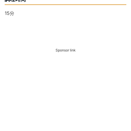
15分
Sponsor link