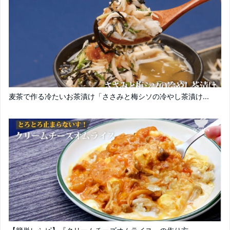
麦茶で作る冷たいお茶漬け「ささみと梅シソの冷やし茶漬け...