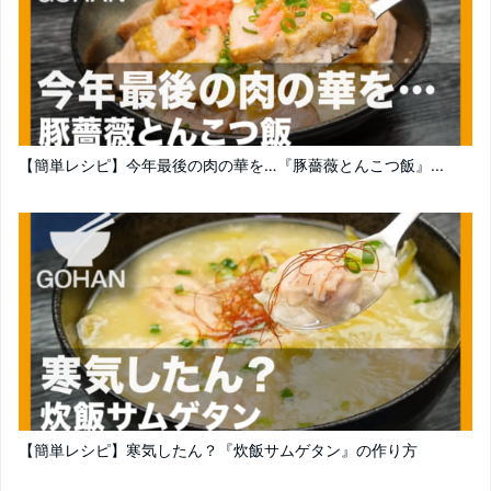
【簡単レシピ】今年最後の肉の華を…『豚薔薇とんこつ飯』...
【簡単レシピ】寒気したん？『炊飯サムゲタン』の作り方