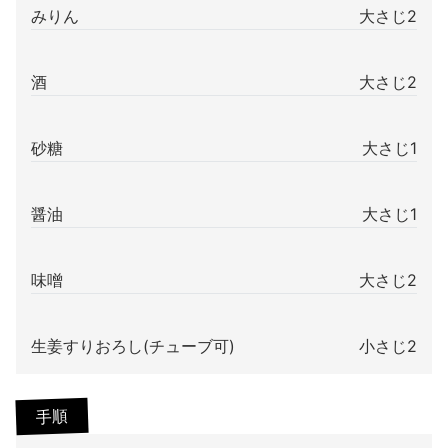
みりん
大さじ2
酒
大さじ2
砂糖
大さじ1
醤油
大さじ1
味噌
大さじ2
生姜すりおろし(チューブ可)
小さじ2
手順