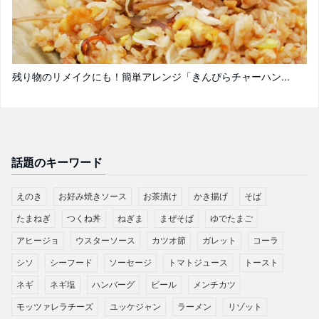
残り物のリメイクにも！簡単アレンジ「きんぴらチャーハン...
話題のキーワード
えのき
お好み焼きソース
お茶漬け
かき揚げ
そば
たまねぎ
つくね丼
ねぎま
まぜそば
ゆでたまご
アヒージョ
ウスターソース
カツオ節
ガレット
コーラ
シソ
シーフード
ソーセージ
トマトジュース
トースト
ネギ
ネギ塩
ハンバーグ
ビール
メンチカツ
モッツァレラチーズ
ユッケジャン
ラーメン
リゾット