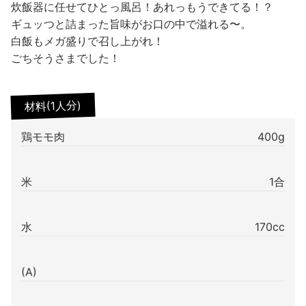
炊飯器に任せてひとっ風呂！あれっもうできてる！？
ギュッつと詰まった旨味がお口の中で溢れる〜。
白飯もメガ盛りで召し上がれ！
ごちそうさまでした！
材料(1人分)
鶏モモ肉
400g
米
1合
水
170cc
(A)