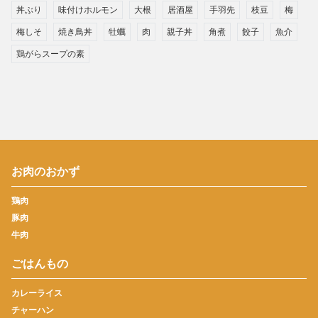
丼ぶり
味付けホルモン
大根
居酒屋
手羽先
枝豆
梅
梅しそ
焼き鳥丼
牡蠣
肉
親子丼
角煮
餃子
魚介
鶏がらスープの素
お肉のおかず
鶏肉
豚肉
牛肉
ごはんもの
カレーライス
チャーハン