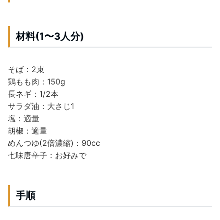
材料(1〜3人分)
そば：2束
鶏もも肉：150g
長ネギ：1/2本
サラダ油：大さじ1
塩：適量
胡椒：適量
めんつゆ(2倍濃縮)：90cc
七味唐辛子：お好みで
手順