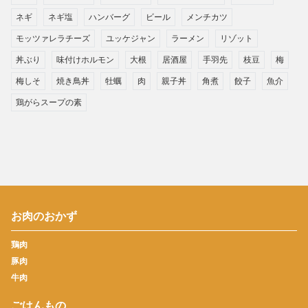
ネギ
ネギ塩
ハンバーグ
ビール
メンチカツ
モッツァレラチーズ
ユッケジャン
ラーメン
リゾット
丼ぶり
味付けホルモン
大根
居酒屋
手羽先
枝豆
梅
梅しそ
焼き鳥丼
牡蠣
肉
親子丼
角煮
餃子
魚介
鶏がらスープの素
お肉のおかず
鶏肉
豚肉
牛肉
ごはんもの