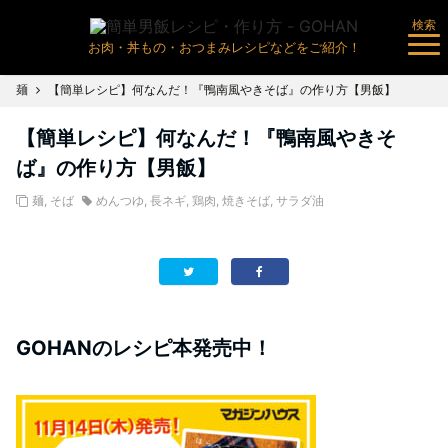
検索
お肉・丼もの・おつまみレシピなどをご紹介！
麺
【簡単レシピ】何なんだ！『鴨南風やきそば』の作り方【男飯】
【簡単レシピ】何なんだ！『鴨南風やきそ
ば』の作り方【男飯】
麺
,
そば
めんつゆ
,
長ネギ
,
鶏肉
,
焼きそば
,
サラダ油
GOHANのレシピ本発売中！