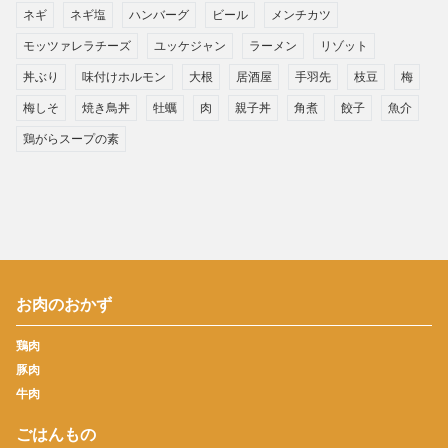
ネギ
ネギ塩
ハンバーグ
ビール
メンチカツ
モッツァレラチーズ
ユッケジャン
ラーメン
リゾット
丼ぶり
味付けホルモン
大根
居酒屋
手羽先
枝豆
梅
梅しそ
焼き鳥丼
牡蠣
肉
親子丼
角煮
餃子
魚介
鶏がらスープの素
お肉のおかず
鶏肉
豚肉
牛肉
ごはんもの