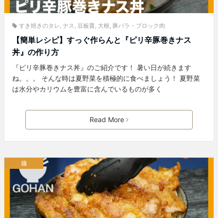
すき焼きのタレ
,
ナス
,
豆板醤
,
大根
,
豚バラ・ブロック肉
【簡単レシピ】すっぐ作らんと『ピリ辛豚巻きナス
丼』の作り方
『ピリ辛豚巻きナス丼』のご紹介です！ 暑い日が続きます
ね。。。 そんな時は夏野菜を積極的に食べましょう！ 夏野菜
は水分やカリウムを豊富に含んでいるものが多く
Read More
麺