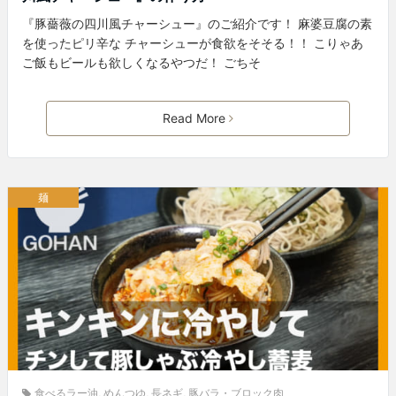
『豚薔薇の四川風チャーシュー』のご紹介です！ 麻婆豆腐の素
を使ったピリ辛な チャーシューが食欲をそそる！！ こりゃあ
ご飯もビールも欲しくなるやつだ！ ごちそ
Read More
麺
食べるラー油
,
めんつゆ
,
長ネギ
,
豚バラ・ブロック肉