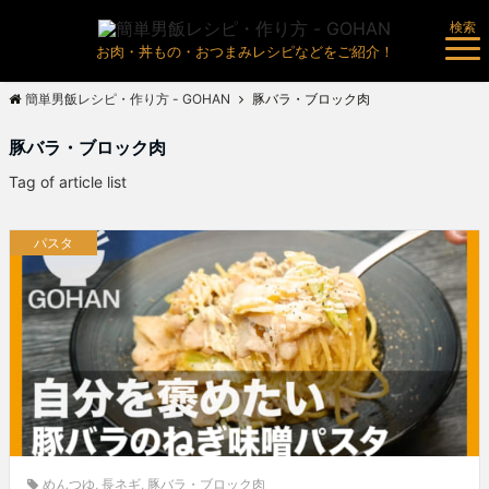
検索
お肉・丼もの・おつまみレシピなどをご紹介！
簡単男飯レシピ・作り方 - GOHAN
豚バラ・ブロック肉
豚バラ・ブロック肉
Tag of article list
パスタ
めんつゆ
,
長ネギ
,
豚バラ・ブロック肉