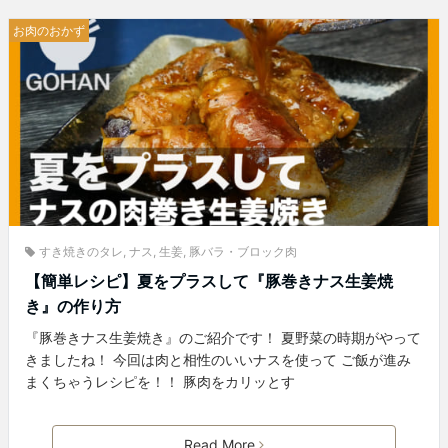
お肉のおかず
すき焼きのタレ
,
ナス
,
生姜
,
豚バラ・ブロック肉
【簡単レシピ】夏をプラスして『豚巻きナス生姜焼
き』の作り方
『豚巻きナス生姜焼き』のご紹介です！ 夏野菜の時期がやって
きましたね！ 今回は肉と相性のいいナスを使って ご飯が進み
まくちゃうレシピを！！ 豚肉をカリッとす
Read More