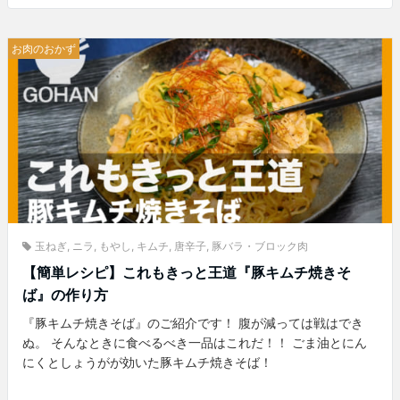
お肉のおかず
玉ねぎ
,
ニラ
,
もやし
,
キムチ
,
唐辛子
,
豚バラ・ブロック肉
【簡単レシピ】これもきっと王道『豚キムチ焼きそ
ば』の作り方
『豚キムチ焼きそば』のご紹介です！ 腹が減っては戦はでき
ぬ。 そんなときに食べるべき一品はこれだ！！ ごま油とにん
にくとしょうがが効いた豚キムチ焼きそば！