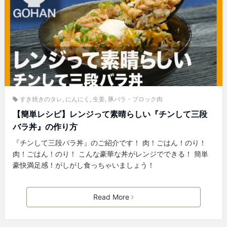
すき焼きのタレ
,
にんにく
,
生姜
,
豚バラ・ブロック肉
【簡単レシピ】レンジって素晴らしい『チンして三段
バラ丼』の作り方
『チンして三段バラ丼』のご紹介です！ 肉！ごはん！のり！
肉！ごはん！のり！ こんな豪華な丼がレンジでできる！ 簡単
豪快満足感！がしがし食っちゃいましょう！
Read More