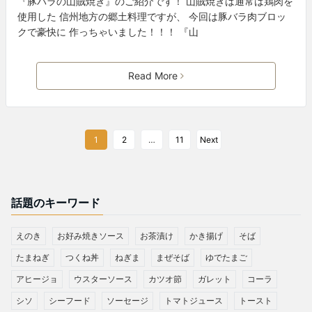
『豚バラの山賊焼き』のご紹介です！ 山賊焼きは通常は鶏肉を
使用した 信州地方の郷土料理ですが、 今回は豚バラ肉ブロッ
クで豪快に 作っちゃいました！！！ 『山
Read More
1
2
…
11
Next
話題のキーワード
えのき
お好み焼きソース
お茶漬け
かき揚げ
そば
たまねぎ
つくね丼
ねぎま
まぜそば
ゆでたまご
アヒージョ
ウスターソース
カツオ節
ガレット
コーラ
シソ
シーフード
ソーセージ
トマトジュース
トースト