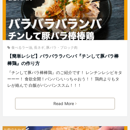
食べるラー油
,
長ネギ
,
豚バラ・ブロック肉
【簡単レシピ】バラバララバンバ『チンして豚バラ棒
棒鶏』の作り方
『チンして豚バラ棒棒鶏』のご紹介です！ レンチンレシピキタ
ーーー！ 食欲全開！バンバンいっちゃおう！！ 鶏肉よりもタ
レが絡んで 白飯がバンバンススム！！！
Read More
お肉のおかず