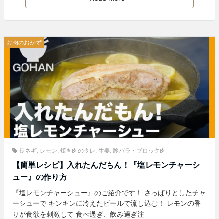
お肉のおかず
長ネギ
,
レモン
,
焼き肉のタレ
,
生姜
,
豚バラ・ブロック肉
【簡単レシピ】入れたんだもん！『塩レモンチャーシ
ュー』の作り方
『塩レモンチャーシュー』のご紹介です！ さっぱりとしたチャ
ーシューで キンキンに冷えたビールで流し込む！ レモンの香
りが食欲を刺激して 食べ過ぎ、飲み過ぎ注