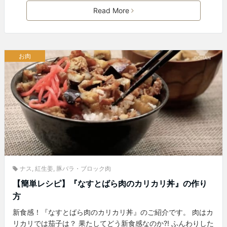
Read More
お肉
ナス
,
紅生姜
,
豚バラ・ブロック肉
【簡単レシピ】『なすとばら肉のカリカリ丼』の作り
方
新食感！『なすとばら肉のカリカリ丼』のご紹介です。 肉はカ
リカリでは茄子は？ 果たしてどう新食感なのか?! ふんわりした