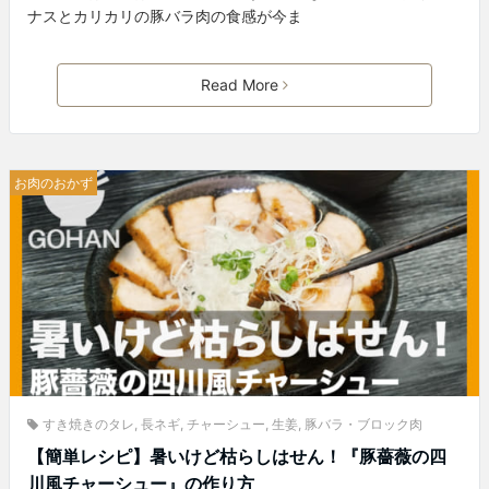
ナスとカリカリの豚バラ肉の食感が今ま
Read More
お肉のおかず
すき焼きのタレ
,
長ネギ
,
チャーシュー
,
生姜
,
豚バラ・ブロック肉
【簡単レシピ】暑いけど枯らしはせん！『豚薔薇の四
川風チャーシュー』の作り方