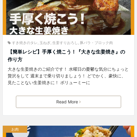
すき焼きのタレ
,
玉ねぎ
,
生姜すりおろし
,
豚バラ・ブロック肉
【簡単レシピ】手厚く焼こう！『大きな生姜焼き』の
作り方
大きな生姜焼きのご紹介です！ 水曜日の憂鬱な気分にちょっと
贅沢をして 週末まで乗り切りましょう！ どでかく、豪快に、
見たことない生姜焼きに！ ボリューミーに
Read More
お肉