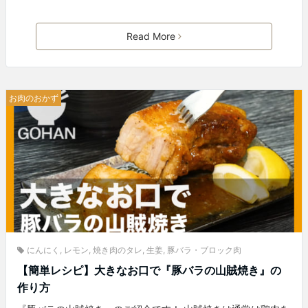
Read More
お肉のおかず
にんにく
,
レモン
,
焼き肉のタレ
,
生姜
,
豚バラ・ブロック肉
【簡単レシピ】大きなお口で『豚バラの山賊焼き』の
作り方