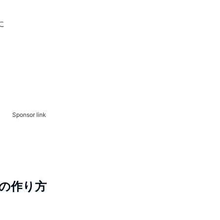
に
Sponsor link
の作り方