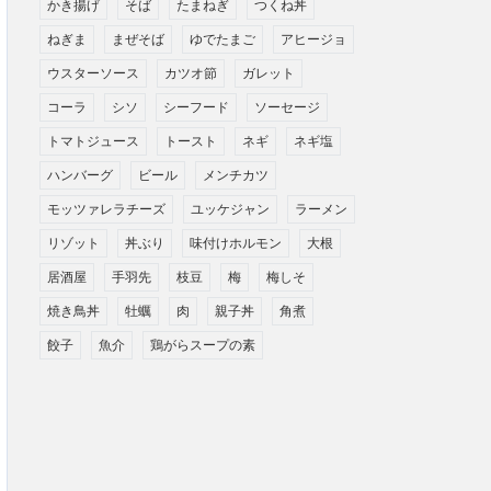
かき揚げ
そば
たまねぎ
つくね丼
ねぎま
まぜそば
ゆでたまご
アヒージョ
ウスターソース
カツオ節
ガレット
コーラ
シソ
シーフード
ソーセージ
トマトジュース
トースト
ネギ
ネギ塩
ハンバーグ
ビール
メンチカツ
モッツァレラチーズ
ユッケジャン
ラーメン
リゾット
丼ぶり
味付けホルモン
大根
居酒屋
手羽先
枝豆
梅
梅しそ
焼き鳥丼
牡蠣
肉
親子丼
角煮
餃子
魚介
鶏がらスープの素