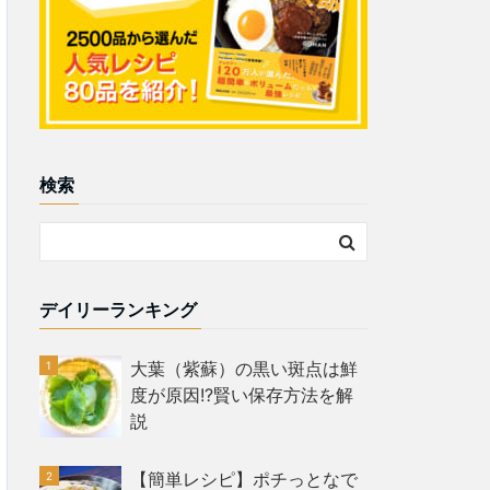
検索
デイリーランキング
大葉（紫蘇）の黒い斑点は鮮
度が原因!?賢い保存方法を解
説
【簡単レシピ】ポチっとなで