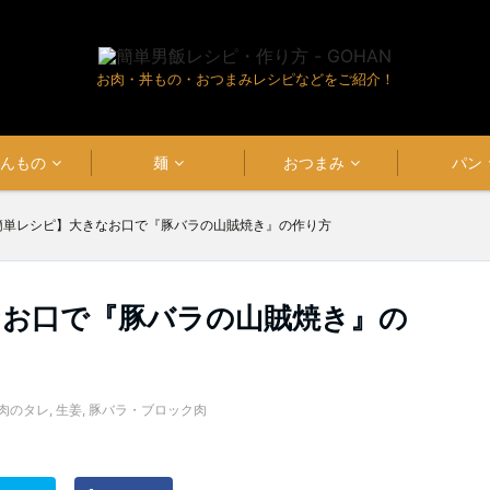
お肉・丼もの・おつまみレシピなどをご紹介！
はんもの
麺
おつまみ
パン
簡単レシピ】大きなお口で『豚バラの山賊焼き』の作り方
なお口で『豚バラの山賊焼き』の
肉のタレ
,
生姜
,
豚バラ・ブロック肉