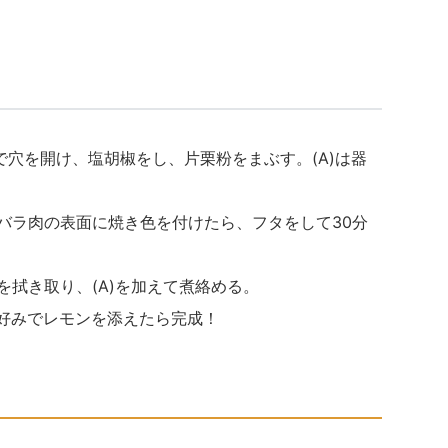
どで穴を開け、塩胡椒をし、片栗粉をまぶす。(A)は器
豚バラ肉の表面に焼き色を付けたら、フタをして30分
を拭き取り、(A)を加えて煮絡める。
お好みでレモンを添えたら完成！