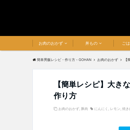
お肉のおかず
丼もの
ご
簡単男飯レシピ・作り方 - GOHAN
お肉のおかず
【
【簡単レシピ】大き
作り方
お肉のおかず
,
豚肉
にんにく
,
レモン
,
焼き