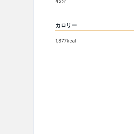
45分
カロリー
1,877kcal