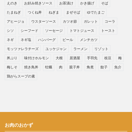
えのき
お好み焼きソース
お茶漬け
かき揚げ
そば
たまねぎ
つくね丼
ねぎま
まぜそば
ゆでたまご
アヒージョ
ウスターソース
カツオ節
ガレット
コーラ
シソ
シーフード
ソーセージ
トマトジュース
トースト
ネギ
ネギ塩
ハンバーグ
ビール
メンチカツ
モッツァレラチーズ
ユッケジャン
ラーメン
リゾット
丼ぶり
味付けホルモン
大根
居酒屋
手羽先
枝豆
梅
梅しそ
焼き鳥丼
牡蠣
肉
親子丼
角煮
餃子
魚介
鶏がらスープの素
お肉のおかず