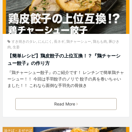
すき焼きのタレ
,
にんにく
,
長ネギ
,
鶏チャーシュー
,
鶏もも肉
,
豚ひき
肉
,
生姜
【簡単レシピ】鶏皮餃子の上位互換！？『鶏チャーシ
ュー餃子』の作り方
『鶏チャーシュー餃子』のご紹介です！ レンチンで簡単鶏チャ
ーシュー！！ 今回は手羽餃子のノリで 餃子の具を巻いちゃい
ました！！ これなら面倒な手羽先の骨抜き
Read More
油そば・まぜそば