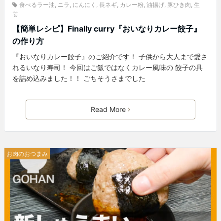
食べるラー油
,
ニラ
,
にんにく
,
長ネギ
,
カレー粉
,
油揚げ
,
豚ひき肉
,
生
姜
【簡単レシピ】Finally curry『おいなりカレー餃子』
の作り方
『おいなりカレー餃子』のご紹介です！ 子供から大人まで愛さ
れるいなり寿司！ 今回はご飯ではなくカレー風味の 餃子の具
を詰め込みました！！ ごちそうさまでした
Read More
お肉のおつまみ