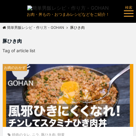
検索
お肉・丼もの・おつまみレシピなどをご紹介！
簡単男飯レシピ・作り方 - GOHAN
豚ひき肉
豚ひき肉
Tag of article list
お肉のおかず
焼肉のタレ
,
ニラ
,
豚ひき肉
,
卵黄