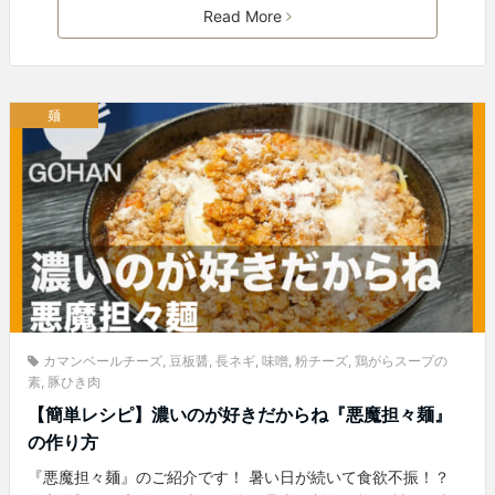
Read More
麺
カマンベールチーズ
,
豆板醤
,
長ネギ
,
味噌
,
粉チーズ
,
鶏がらスープの
素
,
豚ひき肉
【簡単レシピ】濃いのが好きだからね『悪魔担々麺』
の作り方
『悪魔担々麺』のご紹介です！ 暑い日が続いて食欲不振！？