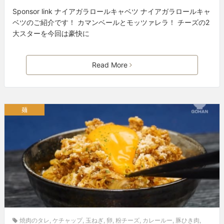
Sponsor link ナイアガラロールキャベツ ナイアガラロールキャ
ベツのご紹介です！ カマンベールとモッツァレラ！ チーズの2
大スターを今回は豪快に
Read More
麺
焼肉のタレ
,
ケチャップ
,
玉ねぎ
,
卵
,
粉チーズ
,
カレールー
,
豚ひき肉
,