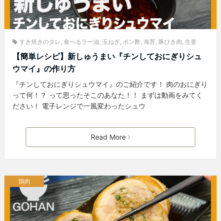
すき焼きのタレ
,
食べるラー油
,
玉ねぎ
,
ポン酢
,
海苔
,
豚ひき肉
,
生姜
【簡単レシピ】新しゅうまい『チンしておにぎりシュ
ウマイ』の作り方
『チンしておにぎりシュウマイ』のご紹介です！ 肉のおにぎり
って何！？ って思ったそこのあなた！！ まずは動画をみてく
ださい！ 電子レンジで一風変わったシュウ
Read More
鶏肉