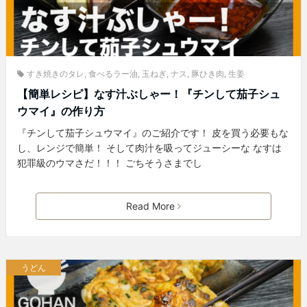
すき焼きのタレ
,
食べるラー油
,
玉ねぎ
,
ナス
,
豚ひき肉
,
生姜
【簡単レシピ】なす汁ぶしゃー！『チンして茄子シュ
ウマイ』の作り方
『チンして茄子シュウマイ』のご紹介です！ 皮を買う必要もな
し、レンジで簡単！ そして肉汁を吸ってジューシーな なすは
犯罪級のウマさだ！！！ ごちそうさまでし
Read More
うどん