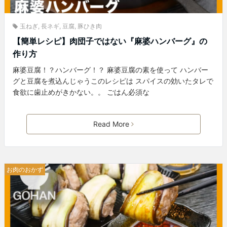
玉ねぎ
,
長ネギ
,
豆腐
,
豚ひき肉
【簡単レシピ】肉団子ではない『麻婆ハンバーグ』の
作り方
麻婆豆腐！？ハンバーグ！？ 麻婆豆腐の素を使って ハンバー
グと豆腐を煮込んじゃうこのレシピは スパイスの効いたタレで
食欲に歯止めがきかない。。 ごはん必須な
Read More
お肉のおかず