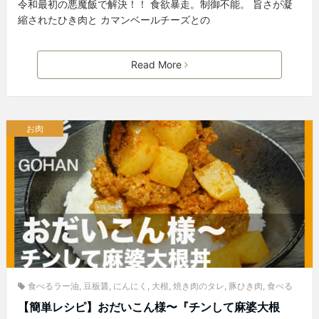
令和最初の悪魔飯で解決！！ 食欲暴走。制御不能。 旨さが凝
縮されたひき肉と カマンベールチーズとの
Read More
お肉
食べるラー油
,
豆板醤
,
にんにく
,
大根
,
焼き肉のタレ
,
豚ひき肉
,
食べる
【簡単レシピ】おだいこん様〜『チンして麻婆大根