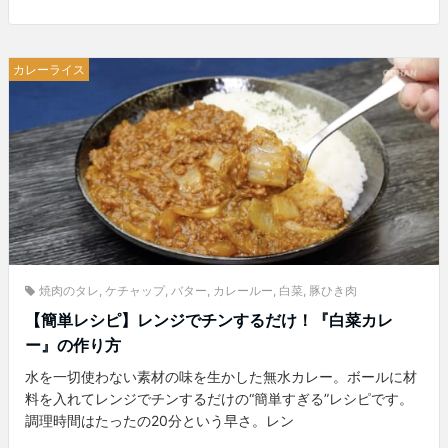
カレーライス
焼肉のタレ
,
ケチャップ
,
バター
,
カレールー
,
白菜
,
豚ひき肉
【簡単レシピ】レンジでチンするだけ！『白菜カレ
ー』の作り方
水を一切使わない素材の味を生かした無水カレー。ボールに材
料を入れてレンジでチンするだけの“簡単すぎる”レシピです。
調理時間はたったの20分という早さ。レン