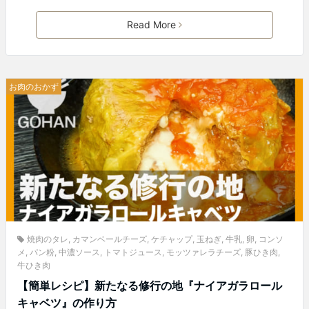
Read More
お肉のおかず
焼肉のタレ
,
カマンベールチーズ
,
ケチャップ
,
玉ねぎ
,
牛乳
,
卵
,
コンソ
メ
,
パン粉
,
中濃ソース
,
トマトジュース
,
モッツァレラチーズ
,
豚ひき肉
,
牛ひき肉
【簡単レシピ】新たなる修行の地『ナイアガラロール
キャベツ』の作り方