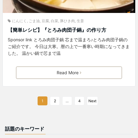
にんにく
,
ごま油
,
豆腐
,
白菜
,
豚ひき肉
,
生姜
【簡単レシピ】『とろみ肉団子鍋』の作り方
Sponsor link とろみ肉団子鍋 芯まで温まろ♪とろみ肉団子鍋の
ご紹介です。 今日は大寒。暦の上で一番寒い時期になってきま
した。 温かい鍋で芯まで温
Read More
1
2
…
4
Next
話題のキーワード