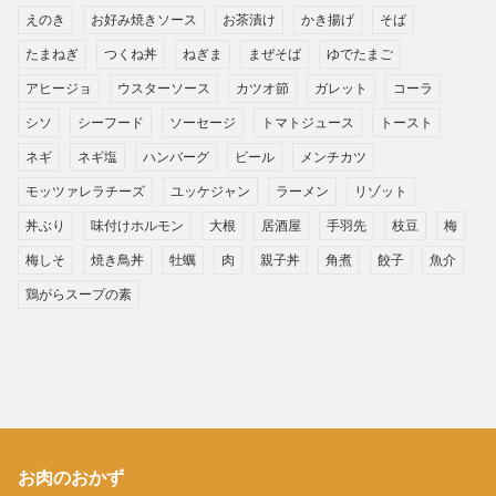
えのき
お好み焼きソース
お茶漬け
かき揚げ
そば
たまねぎ
つくね丼
ねぎま
まぜそば
ゆでたまご
アヒージョ
ウスターソース
カツオ節
ガレット
コーラ
シソ
シーフード
ソーセージ
トマトジュース
トースト
ネギ
ネギ塩
ハンバーグ
ビール
メンチカツ
モッツァレラチーズ
ユッケジャン
ラーメン
リゾット
丼ぶり
味付けホルモン
大根
居酒屋
手羽先
枝豆
梅
梅しそ
焼き鳥丼
牡蠣
肉
親子丼
角煮
餃子
魚介
鶏がらスープの素
お肉のおかず