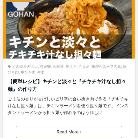
すき焼きのタレ
,
温泉卵
,
豆板醤
,
長ネギ
,
ごま油
,
鶏がらスープの素
,
豚
ひき肉
,
牛ひき肉
,
生姜
【簡単レシピ】キチンと淡々と『チキチキ汁なし担々
麺』の作り方
ごま油の香りが香ばしいピリ辛の合い挽き肉で作る「チキチキ
汁なし担々麺」は、チキンラーメンを使う担々麺です。インス
タントラーメンから担々麺が作れるのはうれしい
Read More