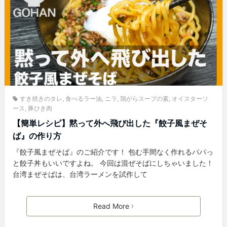
すき焼きのタレ
,
食べるラー油
,
ニラ
,
鶏がらスープの素
,
オイスターソ
ース
,
豚ひき肉
【簡単レシピ】黙って外へ飛び出した『餃子風まぜそ
ば』の作り方
『餃子風まぜそば』のご紹介です！ 包む手間なく作れるパパっ
と餃子丼もいいですよね。 今回は混ぜそばにしちゃいました！
台湾まぜそばは、台湾ラーメンを試作して
Read More