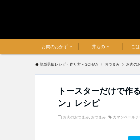
お肉のおかず
丼もの
ご
簡単男飯レシピ・作り方 - GOHAN
おつまみ
お肉の
トースターだけで作
ン」レシピ
お肉のおつまみ
,
おつまみ
カマンベールチ