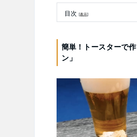
目次
[
表示
]
簡単！トースターで作
ン」