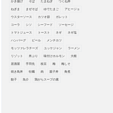
かき揚げ
そば
たまねぎ
つくね丼
ねぎま
まぜそば
ゆでたまご
アヒージョ
ウスターソース
カツオ節
ガレット
コーラ
シソ
シーフード
ソーセージ
トマトジュース
トースト
ネギ
ネギ塩
ハンバーグ
ビール
メンチカツ
モッツァレラチーズ
ユッケジャン
ラーメン
リゾット
丼ぶり
味付けホルモン
大根
居酒屋
手羽先
枝豆
梅
梅しそ
焼き鳥丼
牡蠣
肉
親子丼
角煮
餃子
魚介
鶏がらスープの素