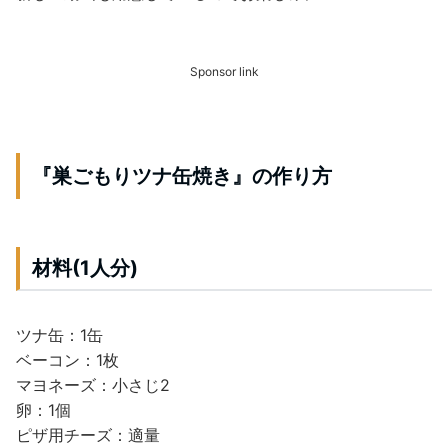
Sponsor link
『巣ごもりツナ缶焼き』の作り方
材料(1人分)
ツナ缶：1缶
ベーコン：1枚
マヨネーズ：小さじ2
卵：1個
ピザ用チーズ：適量