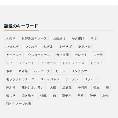
話題のキーワード
えのき
お好み焼きソース
お茶漬け
かき揚げ
そば
たまねぎ
つくね丼
ねぎま
まぜそば
ゆでたまご
アヒージョ
ウスターソース
カツオ節
ガレット
コーラ
シソ
シーフード
ソーセージ
トマトジュース
トースト
ネギ
ネギ塩
ハンバーグ
ビール
メンチカツ
モッツァレラチーズ
ユッケジャン
ラーメン
リゾット
丼ぶり
味付けホルモン
大根
居酒屋
手羽先
枝豆
梅
梅しそ
焼き鳥丼
牡蠣
肉
親子丼
角煮
餃子
魚介
鶏がらスープの素