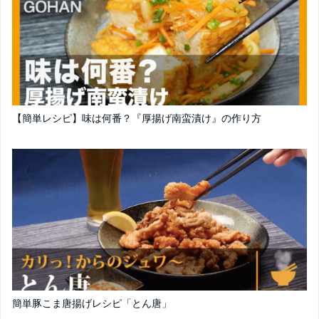
【簡単レシピ】味は何番？『厚揚げ南蛮漬け』の作り方
簡単豚こま唐揚げレシピ「とん唐」