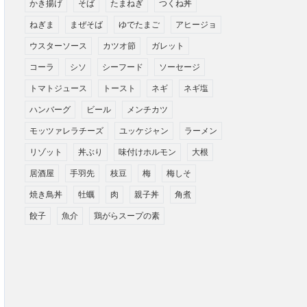
かき揚げ
そば
たまねぎ
つくね丼
ねぎま
まぜそば
ゆでたまご
アヒージョ
ウスターソース
カツオ節
ガレット
コーラ
シソ
シーフード
ソーセージ
トマトジュース
トースト
ネギ
ネギ塩
ハンバーグ
ビール
メンチカツ
モッツァレラチーズ
ユッケジャン
ラーメン
リゾット
丼ぶり
味付けホルモン
大根
居酒屋
手羽先
枝豆
梅
梅しそ
焼き鳥丼
牡蠣
肉
親子丼
角煮
餃子
魚介
鶏がらスープの素