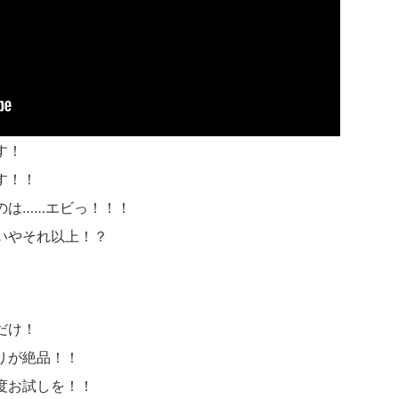
す！
す！！
のは……エビっ！！！
いやそれ以上！？
だけ！
りが絶品！！
度お試しを！！