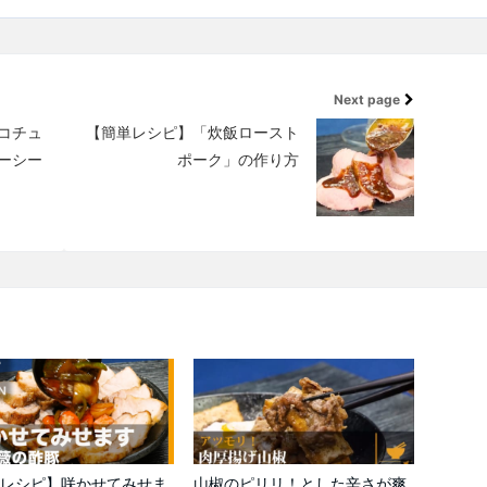
Next page
コチュ
【簡単レシピ】「炊飯ロースト
ーシー
ポーク」の作り方
レシピ】咲かせてみせま
山椒のピリリ！とした辛さが爽