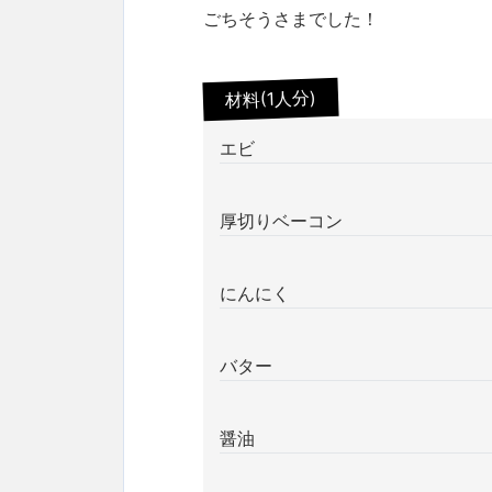
ごちそうさまでした！
材料(1人分)
エビ
厚切りベーコン
にんにく
バター
醤油