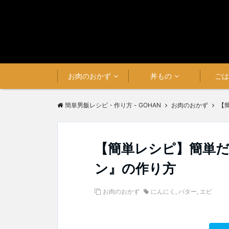
お肉のおかず
丼もの
ご
簡単男飯レシピ・作り方 - GOHAN
お肉のおかず
【
【簡単レシピ】簡単
ン』の作り方
お肉のおかず
にんにく
,
バター
,
エビ