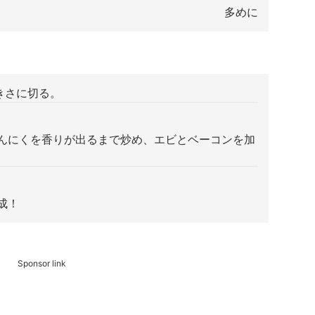
多めに
きさに切る。
にんにくを香りが出るまで炒め、エビとベーコンを加
成！
Sponsor link