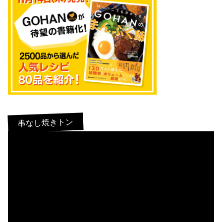
串なし焼きトン