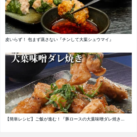
皮いらず！ 包まず蒸さない『チンして大葉シュウマイ』
【簡単レシピ】ご飯が進む！『豚ロースの大葉味噌ダレ焼き...