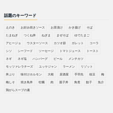
話題のキーワード
えのき
お好み焼きソース
お茶漬け
かき揚げ
そば
たまねぎ
つくね丼
ねぎま
まぜそば
ゆでたまご
アヒージョ
ウスターソース
カツオ節
ガレット
コーラ
シソ
シーフード
ソーセージ
トマトジュース
トースト
ネギ
ネギ塩
ハンバーグ
ビール
メンチカツ
モッツァレラチーズ
ユッケジャン
ラーメン
リゾット
丼ぶり
味付けホルモン
大根
居酒屋
手羽先
枝豆
梅
梅しそ
焼き鳥丼
牡蠣
肉
親子丼
角煮
餃子
魚介
鶏がらスープの素