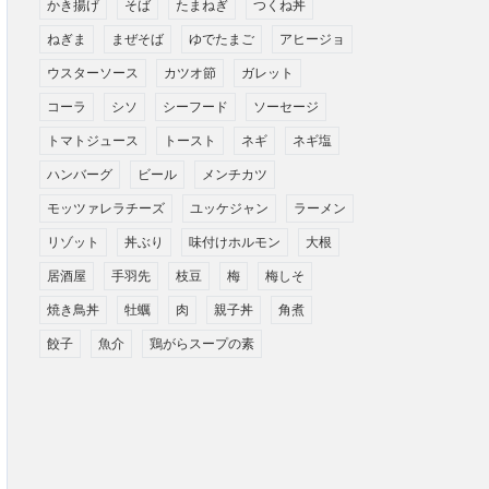
かき揚げ
そば
たまねぎ
つくね丼
ねぎま
まぜそば
ゆでたまご
アヒージョ
ウスターソース
カツオ節
ガレット
コーラ
シソ
シーフード
ソーセージ
トマトジュース
トースト
ネギ
ネギ塩
ハンバーグ
ビール
メンチカツ
モッツァレラチーズ
ユッケジャン
ラーメン
リゾット
丼ぶり
味付けホルモン
大根
居酒屋
手羽先
枝豆
梅
梅しそ
焼き鳥丼
牡蠣
肉
親子丼
角煮
餃子
魚介
鶏がらスープの素