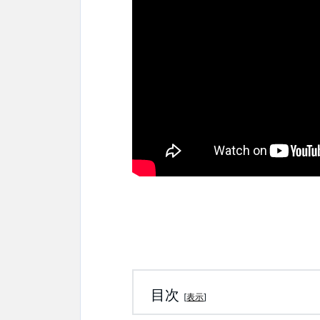
目次
[
表示
]