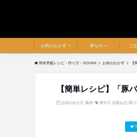
お肉のおかず
丼もの
ご
簡単男飯レシピ・作り方 - GOHAN
お肉のおかず
【
【簡単レシピ】「豚
お肉のおかず
,
豚肉
唐辛子
,
白髪ねぎ
,
豚バ
T