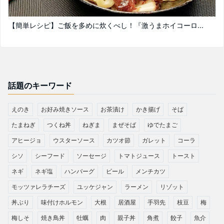
【簡単レシピ】ご飯を多めに炊くべし！『激うまホイコーロ...
話題のキーワード
えのき
お好み焼きソース
お茶漬け
かき揚げ
そば
たまねぎ
つくね丼
ねぎま
まぜそば
ゆでたまご
アヒージョ
ウスターソース
カツオ節
ガレット
コーラ
シソ
シーフード
ソーセージ
トマトジュース
トースト
ネギ
ネギ塩
ハンバーグ
ビール
メンチカツ
モッツァレラチーズ
ユッケジャン
ラーメン
リゾット
丼ぶり
味付けホルモン
大根
居酒屋
手羽先
枝豆
梅
梅しそ
焼き鳥丼
牡蠣
肉
親子丼
角煮
餃子
魚介