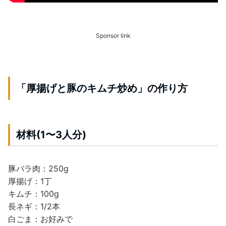
Sponsor link
「厚揚げと豚のキムチ炒め」の作り方
材料(1〜3人分)
豚バラ肉：250g
厚揚げ：1丁
キムチ：100g
長ネギ：1/2本
白ごま：お好みで