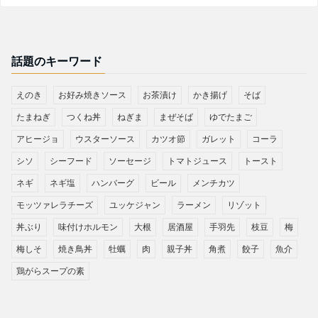
話題のキーワード
えのき
お好み焼きソース
お茶漬け
かき揚げ
そば
たまねぎ
つくね丼
ねぎま
まぜそば
ゆでたまご
アヒージョ
ウスターソース
カツオ節
ガレット
コーラ
シソ
シーフード
ソーセージ
トマトジュース
トースト
ネギ
ネギ塩
ハンバーグ
ビール
メンチカツ
モッツァレラチーズ
ユッケジャン
ラーメン
リゾット
丼ぶり
味付けホルモン
大根
居酒屋
手羽先
枝豆
梅
梅しそ
焼き鳥丼
牡蠣
肉
親子丼
角煮
餃子
魚介
鶏がらスープの素