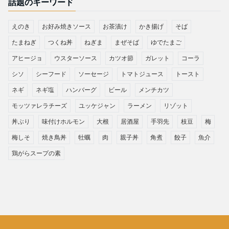
話題のキーワード
えのき
お好み焼きソース
お茶漬け
かき揚げ
そば
たまねぎ
つくね丼
ねぎま
まぜそば
ゆでたまご
アヒージョ
ウスターソース
カツオ節
ガレット
コーラ
シソ
シーフード
ソーセージ
トマトジュース
トースト
ネギ
ネギ塩
ハンバーグ
ビール
メンチカツ
モッツァレラチーズ
ユッケジャン
ラーメン
リゾット
丼ぶり
味付けホルモン
大根
居酒屋
手羽先
枝豆
梅
梅しそ
焼き鳥丼
牡蠣
肉
親子丼
角煮
餃子
魚介
鶏がらスープの素